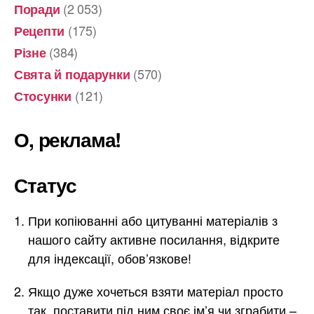
(2 053)
Поради
(175)
Рецепти
(384)
Різне
(570)
Свята й подарунки
(121)
Стосунки
О, реклама!
Статус
При копіюванні або цитуванні матеріалів з
нашого сайту активне посилання, відкрите
для індексації, обов’язкове!
Якщо дуже хочеться взяти матеріал просто
так, поставити під ним своє ім’я чи зграбити –