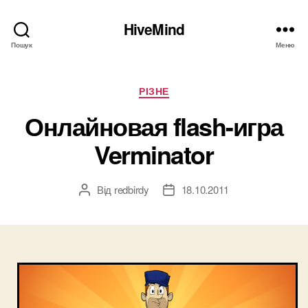
HiveMind
Пошук
Меню
Категорії
РІЗНЕ
Онлайновая flash-игра
Verminator
Від
redbirdy
18.10.2011
Автор
Дата
запису
запису