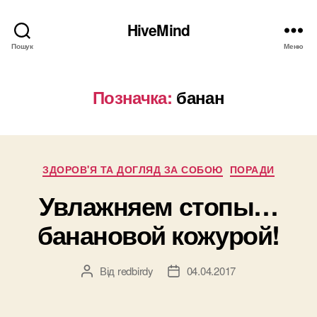
HiveMind
Пошук
Меню
Позначка:
банан
Категорії
ЗДОРОВ'Я ТА ДОГЛЯД ЗА СОБОЮ
ПОРАДИ
Увлажняем стопы…
банановой кожурой!
Від
redbirdy
04.04.2017
Автор
Дата
запису
запису