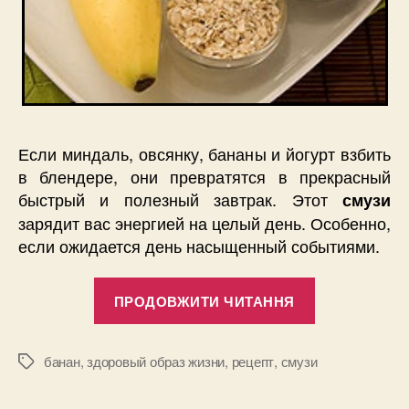
Если миндаль, овсянку, бананы и йогурт взбить
в блендере, они превратятся в прекрасный
быстрый и полезный завтрак. Этот
смузи
зарядит вас энергией на целый день. Особенно,
если ожидается день насыщенный событиями.
“Быстрый
ПРОДОВЖИТИ ЧИТАННЯ
рецепт
бананового
смузи”
банан
,
здоровый образ жизни
,
рецепт
,
смузи
Позначки