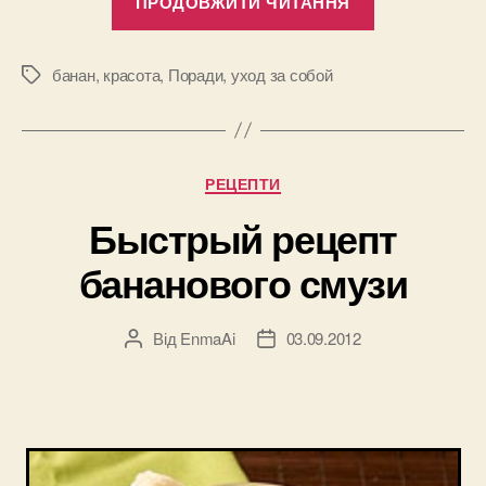
ПРОДОВЖИТИ ЧИТАННЯ
стопы…
банановой
кожурой!”
банан
,
красота
,
Поради
,
уход за собой
Позначки
Категорії
РЕЦЕПТИ
Быстрый рецепт
бананового смузи
Від
EnmaAi
03.09.2012
Автор
Дата
запису
запису