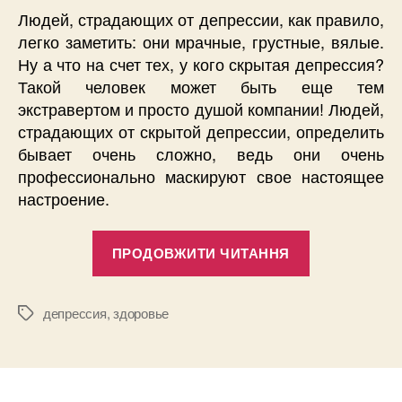
Людей, страдающих от депрессии, как правило,
легко заметить: они мрачные, грустные, вялые.
Ну а что на счет тех, у кого скрытая депрессия?
Такой человек может быть еще тем
экстравертом и просто душой компании! Людей,
страдающих от скрытой депрессии, определить
бывает очень сложно, ведь они очень
профессионально маскируют свое настоящее
настроение.
“7
ПРОДОВЖИТИ ЧИТАННЯ
вещей,
которые
делают
депрессия
,
здоровье
Позначки
люди
со
скрытой