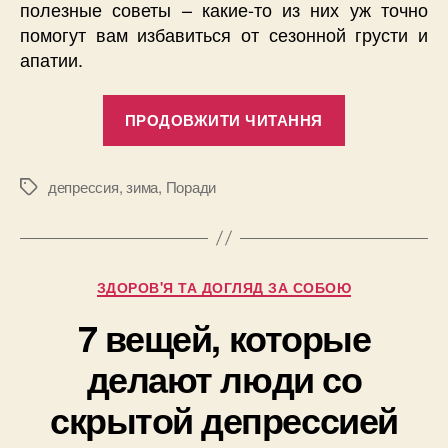
полезные советы – какие-то из них уж точно
помогут вам избавиться от сезонной грусти и
апатии.
“Как
ПРОДОВЖИТИ ЧИТАННЯ
справиться
с
зимней
депрессия
,
зима
,
Поради
Позначки
хандрой?”
Категорії
ЗДОРОВ'Я ТА ДОГЛЯД ЗА СОБОЮ
7 вещей, которые
делают люди со
скрытой депрессией