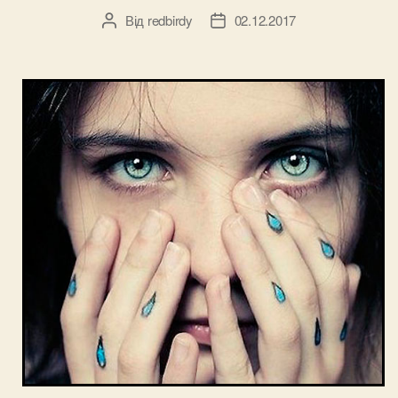
Від
redbirdy
02.12.2017
Автор
Дата
запису
запису