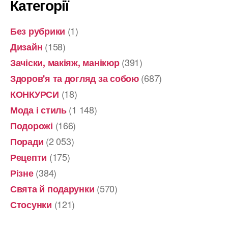
Категорії
депрессией
(1)
Без рубрики
(158)
Дизайн
(391)
Зачіски, макіяж, манікюр
(687)
Здоров'я та догляд за собою
(18)
КОНКУРСИ
(1 148)
Мода і стиль
(166)
Подорожі
(2 053)
Поради
(175)
Рецепти
(384)
Різне
(570)
Свята й подарунки
(121)
Стосунки