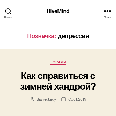
HiveMind
Пошук
Меню
Позначка:
депрессия
Категорії
ПОРАДИ
Как справиться с
зимней хандрой?
Від
redbirdy
05.01.2019
Автор
Дата
запису
запису