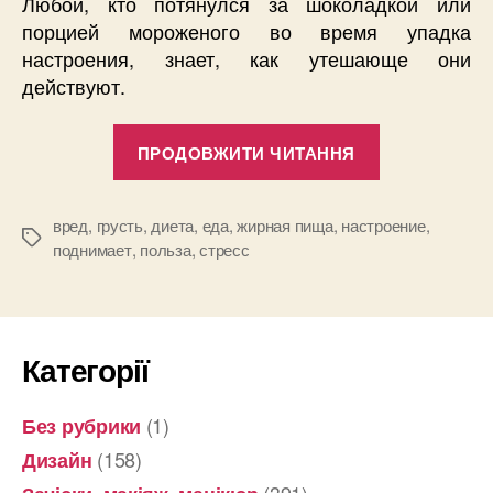
Любой, кто потянулся за шоколадкой или
порцией мороженого во время упадка
настроения, знает, как утешающе они
действуют.
“Почему
ПРОДОВЖИТИ ЧИТАННЯ
во
время
стресса
вред
,
грусть
,
диета
,
еда
,
жирная пища
,
настроение
,
Позначки
поднимает
,
польза
,
стресс
мы
утешаемся
едой”
Категорії
(1)
Без рубрики
(158)
Дизайн