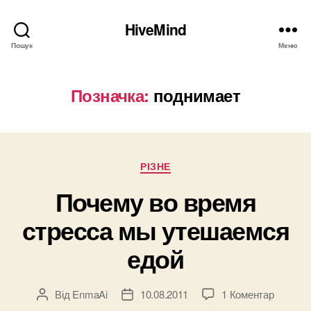
HiveMind
Пошук
Меню
Позначка:
поднимает
Категорії
РІЗНЕ
Почему во время
стресса мы утешаемся
едой
до
Від
EnmaAi
10.08.2011
1 Коментар
Автор
Дата
Почему
запису
запису