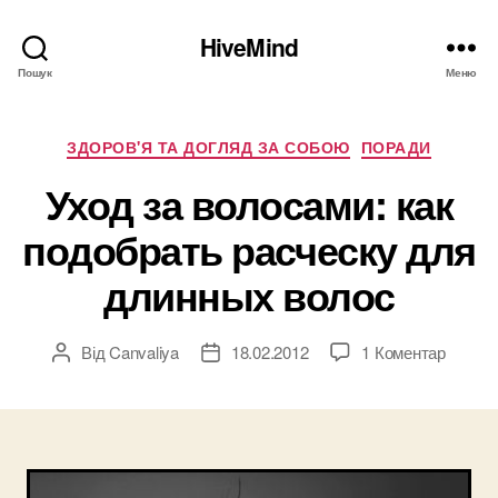
HiveMind
Пошук
Меню
Категорії
ЗДОРОВ'Я ТА ДОГЛЯД ЗА СОБОЮ
ПОРАДИ
Уход за волосами: как
подобрать расческу для
длинных волос
до
Від
Canvaliya
18.02.2012
1 Коментар
Автор
Дата
Уход
запису
запису
за
волоса
как
подобр
расчес