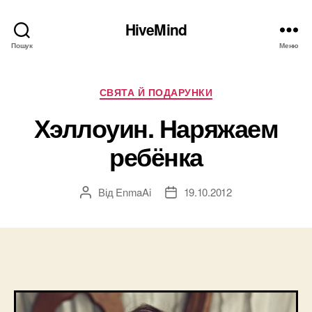
HiveMind
Пошук
Меню
Категорії
СВЯТА Й ПОДАРУНКИ
Хэллоуин. Наряжаем
ребёнка
Від
EnmaAi
19.10.2012
Автор
Дата
запису
запису