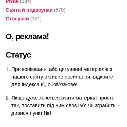
(384)
Різне
(570)
Свята й подарунки
(121)
Стосунки
О, реклама!
Статус
При копіюванні або цитуванні матеріалів з
нашого сайту активне посилання, відкрите
для індексації, обов’язкове!
Якщо дуже хочеться взяти матеріал просто
так, поставити під ним своє ім’я чи зграбити –
дивися пункт №1