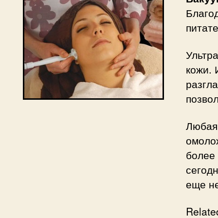
Благод
питате
Ультра
кожи. 
разгл
позво
Любая
омоло
более
сегод
еще не
Relate