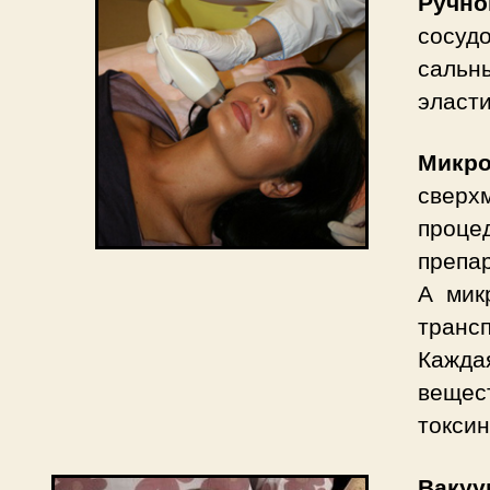
Ручно
сосуд
сальны
эласти
Микро
сверх
проце
препа
А мик
транс
Кажд
вещес
токсин
Вакуу