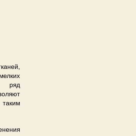
каней,
мелких
т ряд
воляют
 таким
енения