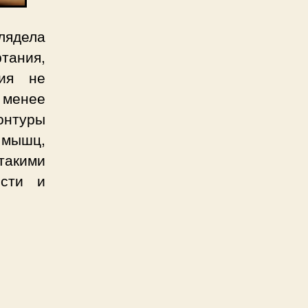
глядела
тания,
ния не
 менее
онтуры
 мышц,
такими
ости и