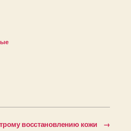
ные
строму восстановлению кожи
→