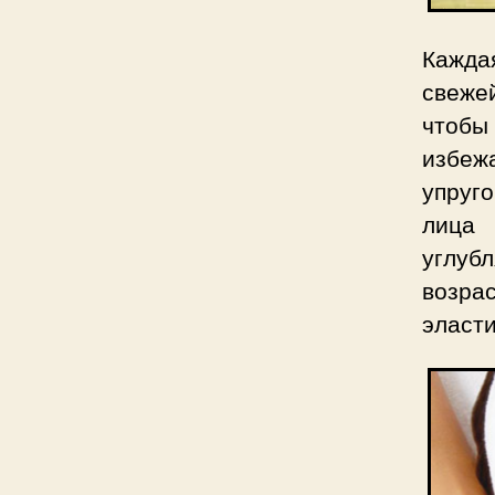
Каждая
свеже
чтобы
избеж
упруг
лица 
углуб
возра
эласти