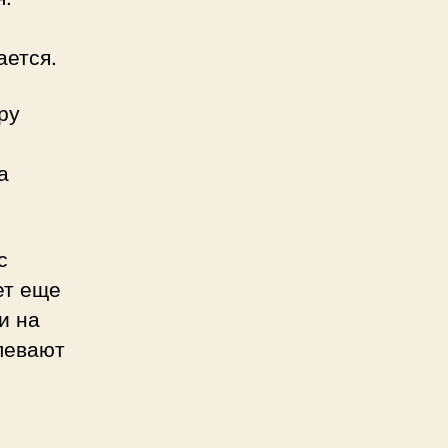
ается.
ру
а
с
ет еще
и на
левают