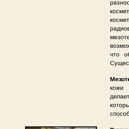
раз
косме
косме
ради
мезот
возмо
что о
Сущес
Мезот
кожи
делае
котор
способ