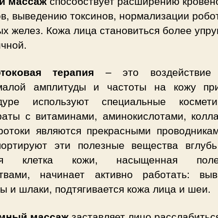
й массаж
способствует расширению кровен
ов, выведению токсинов, нормализации робо
х желез. Кожа лица становиться более упру
чной.
токовая терапия
– это воздействие 
малой амплитуды и частоты на кожу пр
дуре используют специальные космети
раты с витаминами, аминокислотами, колла
ротоки являются прекрасными проводникам
портируют эти полезные вещества вглубь
ая клетка кожи, насыщенная поле
твами, начинает активно работать: выв
ы и шлаки, подтягивается кожа лица и шеи.
мный массаж
заставляет лицо расслабитьс