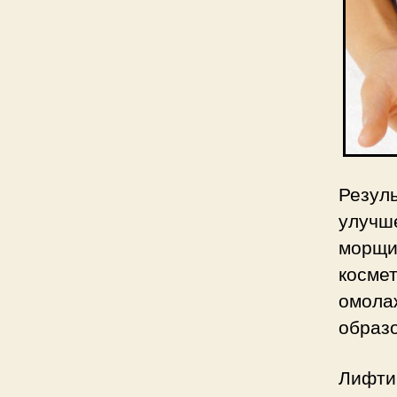
Резул
улучш
морщ
косме
омола
образо
Лифти