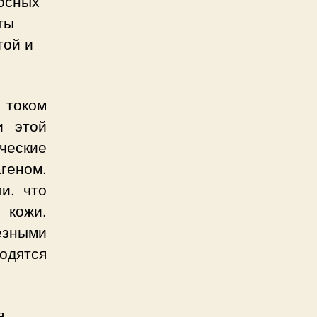
осных
ты
гой и
током
и этой
ческие
геном.
и, что
 кожи.
зными
одятся
я.