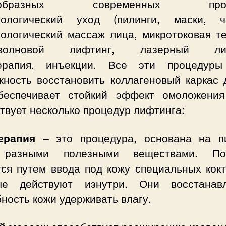
нообразных современных проце
тологический уход (пилинги, маски, чи
тологический массаж лица, микротоковая те
оволновой лифтинг, лазерный лиф
ерапия, инъекции. Все эти процедур
жность восстановить коллагеновый каркас 
беспечивает стойкий эффект омоложения
твует несколько процедур лифтинга:
ерапия
– это процедура, основана на п
 разными полезными веществами. Под
тся путем ввода под кожу специальных кокт
ые действуют изнутри. Они восстанав
ность кожи удерживать влагу.