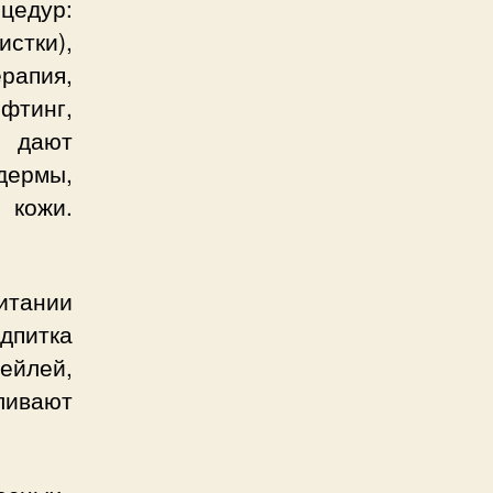
дур:
стки),
рапия,
тинг,
ы дают
дермы,
 кожи.
итании
питка
ейлей,
ливают