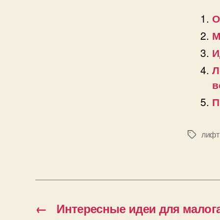
О
М
И
Л
в
П
лифт
Позначк
←
Интересные идеи для малог