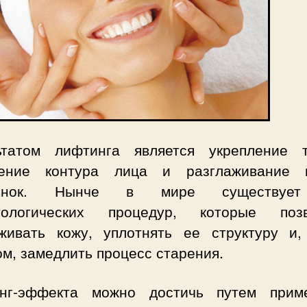
ьтатом лифтинга является укрепление т
ение контура лица и разглаживание 
инок. Нынче в мире существуе
тологических процедур, которые поз
живать кожу, уплотнять ее структуру и,
м, замедлить процесс старения.
нг-эффекта можно достичь путем прим