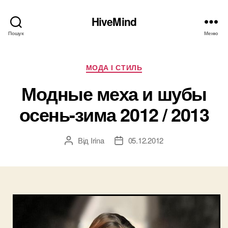
HiveMind
Пошук
Меню
Категорії
МОДА І СТИЛЬ
Модные меха и шубы
осень-зима 2012 / 2013
Від
Irina
05.12.2012
Автор
Дата
запису
запису