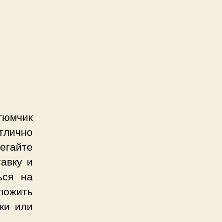
тюмчик
тлично
егайте
тавку и
ься на
ложить
ки или