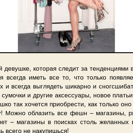
 девушке, которая следит за тенденциями 
я всегда иметь все то, что только появля
х и всегда выглядеть шикарно и сногсшиба
сумочки и другие аксессуары, новое плать
шко так хочется приобрести, как только он
у! Можно облазить все фешн – магазины, р
нет – магазины в поисках столь желанных 
ь всего не накупишься!