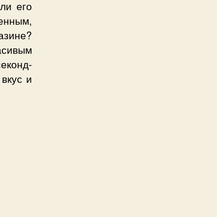
ли его
енным,
азине?
расивым
еконд-
 вкус и