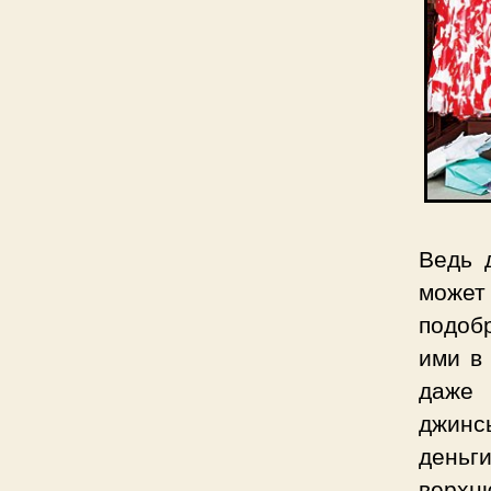
Ведь 
может
подоб
ими в 
даже 
джинс
деньг
верхн