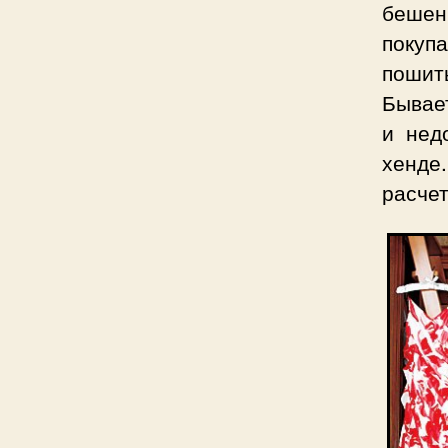
бешен
покуп
пошит
Бывает
и нед
хенде.
расчет