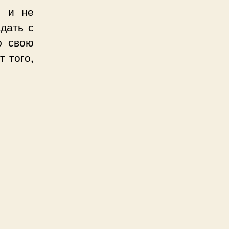
о и не
дать с
ю свою
т того,