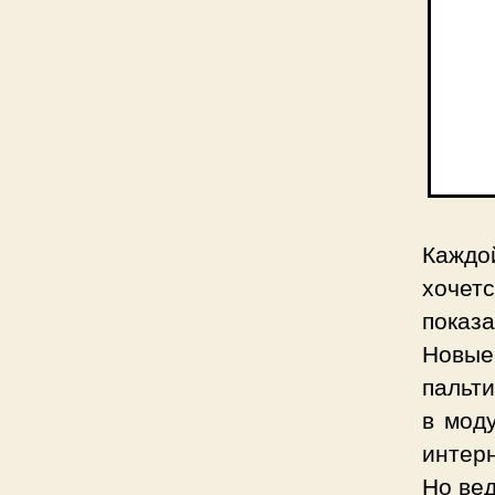
Каждой
хочетс
показа
Новые 
пальти
в мод
интер
Но вед