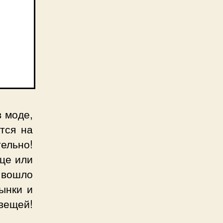
в моде,
ется на
тельно!
ице или
о вошло
ынки и
вещей!