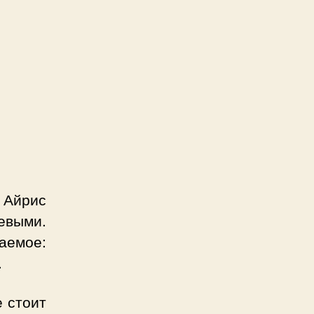
 Айрис
шевыми.
аемое:
.
е стоит