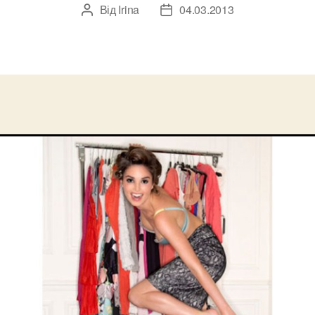
Від
Irina
04.03.2013
Автор
Дата
запису
запису