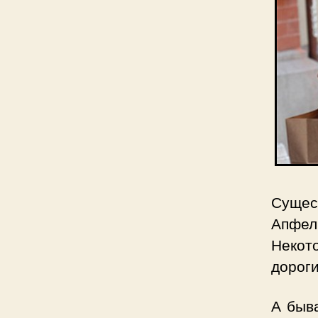
Сущес
Апфель
Некот
дорог
А быва