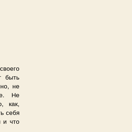
своего
т быть
но, не
же. Не
, как,
ть себя
 и что