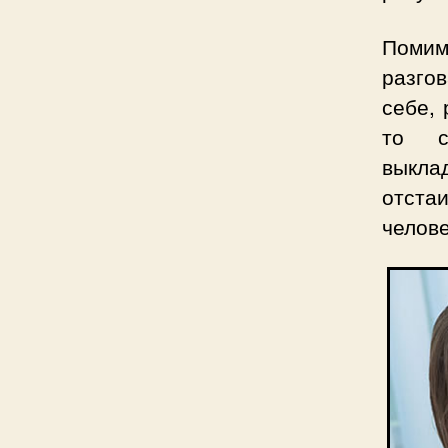
Помимо
разго
себе, 
то с
выкла
отста
челове