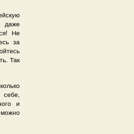
ейскую
 даже
ся! Не
есь за
йтесь
ть. Так
колько
 себе,
ного и
 можно