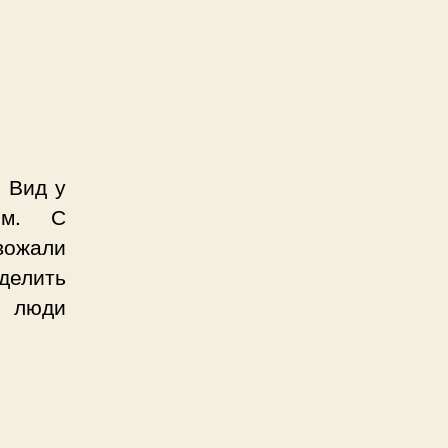
 Вид у
ым. С
вожали
делить
е люди