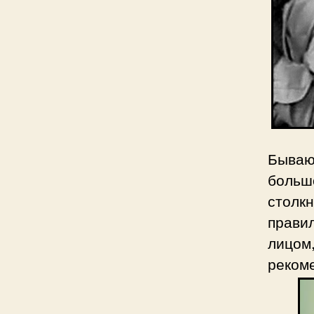
Бываю
большо
столкн
прави
лицом
реком