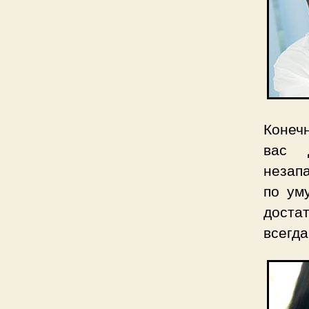
Конеч
вас 
незап
по ум
доста
всегда