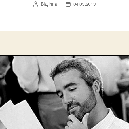
Від
Irina
04.03.2013
Автор
Дата
запису
запису