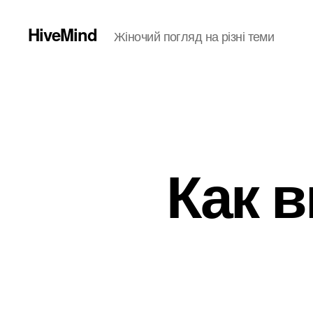
HiveMind
Жіночий погляд на різні теми
Как в