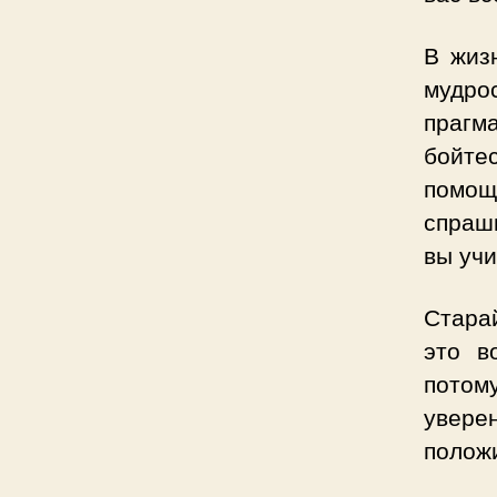
В жиз
мудр
прагм
бойте
помо
спраши
вы учи
Стара
это в
потом
увере
положи