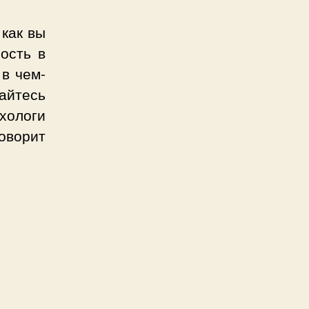
 как вы
ость в
 в чем-
йтесь
хологи
оворит