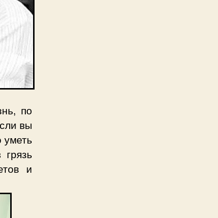
нь, по
Если вы
о уметь
 грязь
етов и