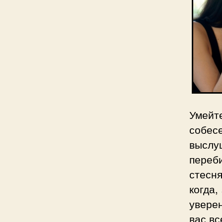
Умейт
собес
выслу
переб
стесн
когда,
увере
вас вс