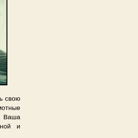
ь свою
амотные
. Ваша
тной и