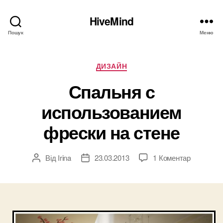
HiveMind
Пошук
Меню
Категорії
ДИЗАЙН
Спальня с
использованием
фрески на стене
до
Від
Irina
23.03.2013
1 Коментар
Автор
Дата
Спальня
запису
запису
с
использо
фрески
на
стене