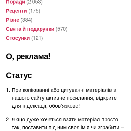
(2 053)
Поради
(175)
Рецепти
(384)
Різне
(570)
Свята й подарунки
(121)
Стосунки
О, реклама!
Статус
При копіюванні або цитуванні матеріалів з
нашого сайту активне посилання, відкрите
для індексації, обов’язкове!
Якщо дуже хочеться взяти матеріал просто
так, поставити під ним своє ім’я чи зграбити –