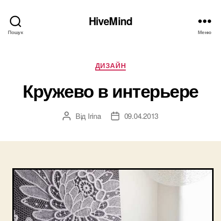
HiveMind
Пошук
Меню
Категорії
ДИЗАЙН
Кружево в интерьере
Від
Irina
09.04.2013
Автор
Дата
запису
запису