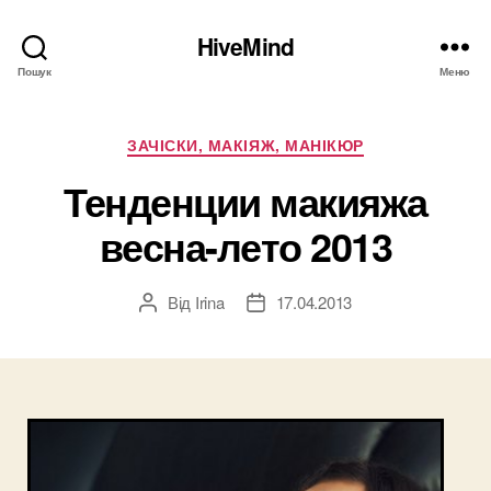
HiveMind
Пошук
Меню
Категорії
ЗАЧІСКИ, МАКІЯЖ, МАНІКЮР
Тенденции макияжа
весна-лето 2013
Від
Irina
17.04.2013
Автор
Дата
запису
запису