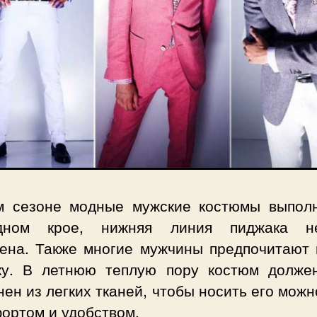
м сезоне модные мужские костюмы выпол
дном крое, нижняя линия пиджака н
ена. Также многие мужчины предпочитают 
ку. В летнюю теплую пору костюм долже
ен из легких тканей, чтобы носить его мож
ортом и удобством.