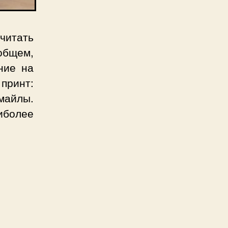
считать
общем,
ние на
принт:
майлы.
более