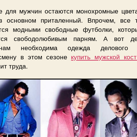
е для мужчин остаются монохромные цвета
в основном приталенный. Впрочем, все 
тся модными свободные футболки, котор
тся свободолюбивым парням. А вот д
инам необходима одежда делового с
смену в этом сезоне
купить мужской кос
ит труда.