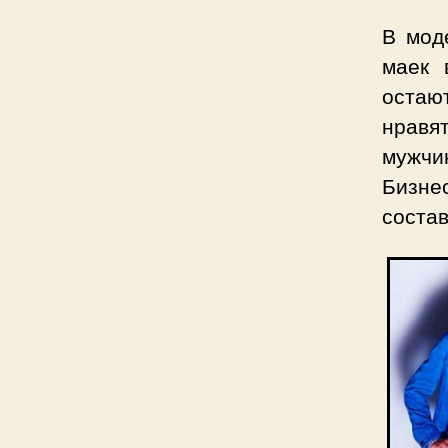
В мод
маек 
остаю
нравя
мужч
Бизне
состав