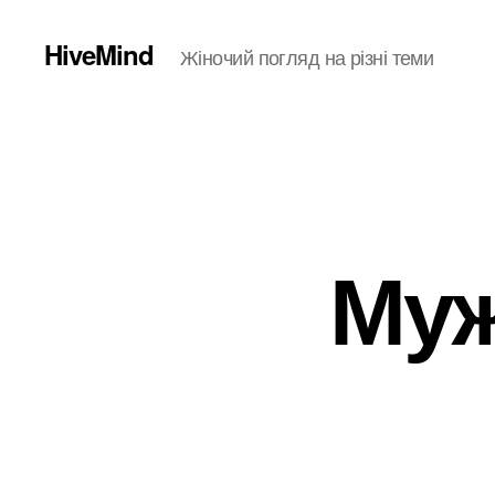
HiveMind
Жіночий погляд на різні теми
Муж