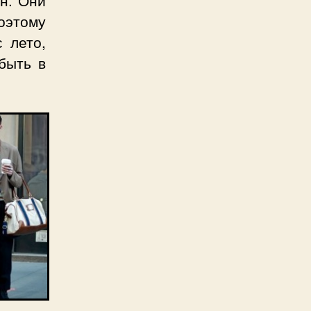
ин. Они
оэтому
 лето,
быть в