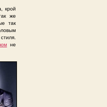
, крой
так же
ые так
еловым
тиля.
тюм
не