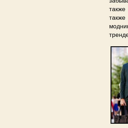
забыва
также
также
модни
тренде