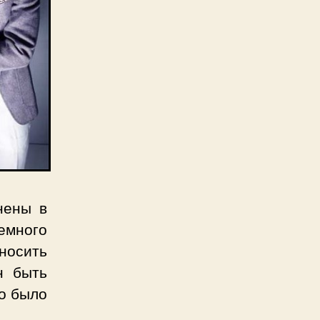
нены в
емного
носить
н быть
но было