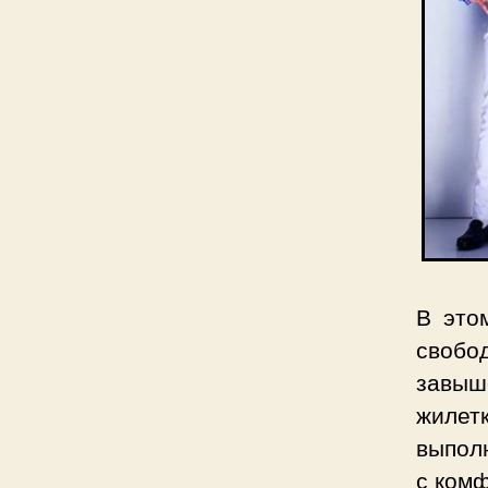
В это
свобо
завыш
жилет
выполн
с комф