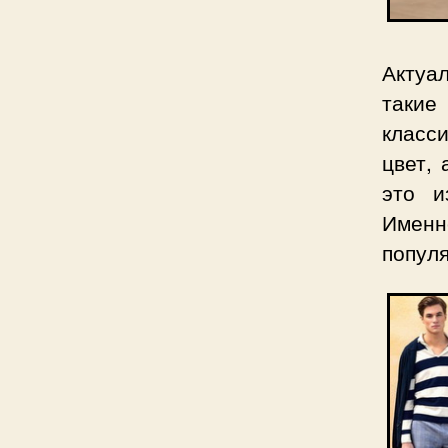
Актуал
такие
класс
цвет,
это и
Имен
популя