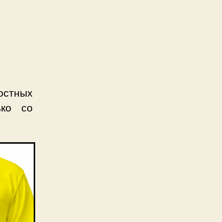
остных
ько со