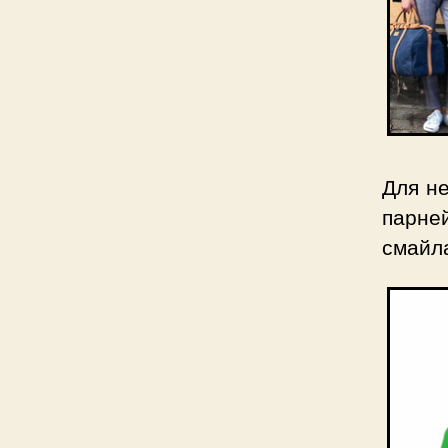
Для н
парне
смайла