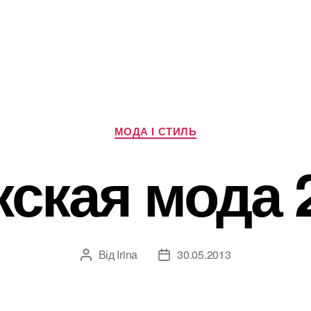
Категорії
МОДА І СТИЛЬ
ская мода 
Від
Irina
30.05.2013
Автор
Дата
запису
запису