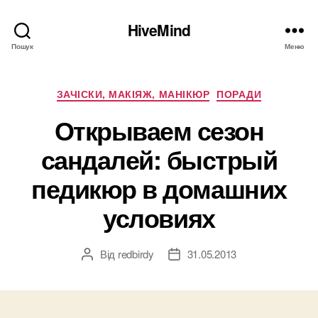
HiveMind
Пошук
Меню
Категорії
ЗАЧІСКИ, МАКІЯЖ, МАНІКЮР
ПОРАДИ
Открываем сезон
сандалей: быстрый
педикюр в домашних
условиях
Від
redbirdy
31.05.2013
Автор
Дата
запису
запису