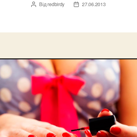
Від
redbirdy
27.06.2013
Автор
Дата
запису
запису