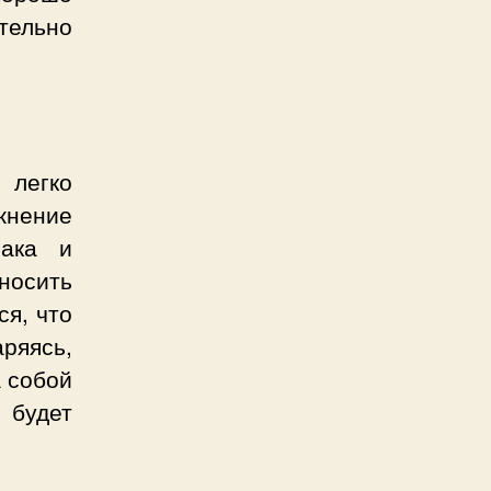
тельно
 легко
жнение
лака и
носить
ся, что
ряясь,
а собой
 будет