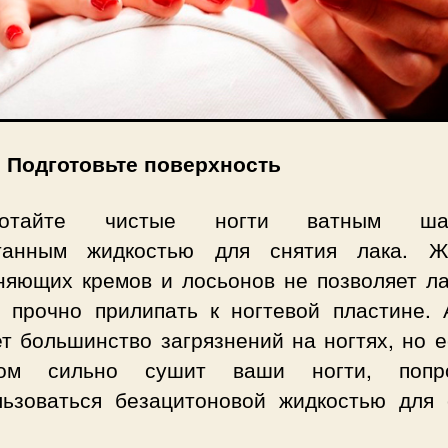
: Подготовьте поверхность
ботайте чистые ногти ватным шар
танным жидкостью для снятия лака. 
няющих кремов и лосьонов не позволяет ла
й прочно прилипать к ногтевой пластине. 
т большинство загрязнений на ногтях, но 
ком сильно сушит ваши ногти, попро
льзоваться безацитоновой жидкостью для 