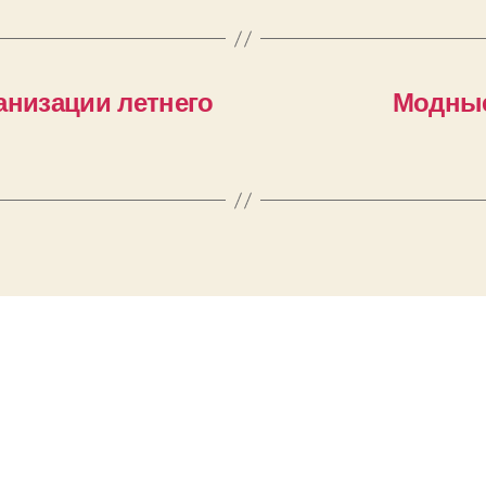
анизации летнего
Модные