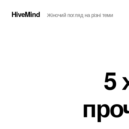
HiveMind
Жіночий погляд на різні теми
5 
про