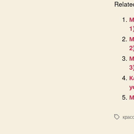
Relate
М
1
М
2
М
3
К
у
М
крас
Позначк