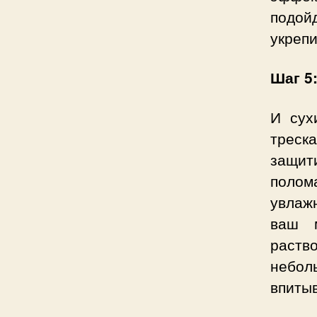
подой
укреп
Шаг 5
И сух
треск
защит
полом
увлажн
ваш м
раство
небол
впитыв