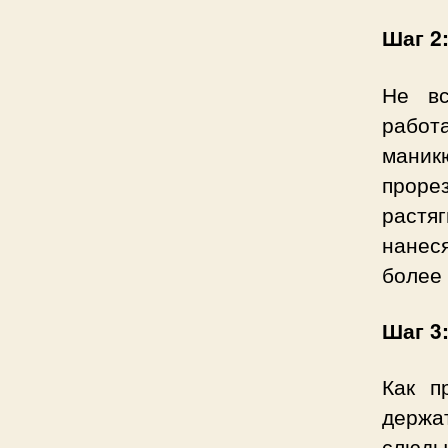
Шаг 2
Не вс
работ
мани
проре
растяг
нанеся
более 
Шаг 3
Как п
держа
слюды