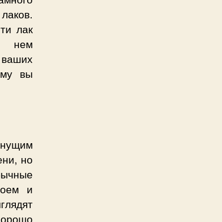
лаков.
ти лак
в нем
 ваших
ему вы
хнущим
ени, но
ычные
лоем и
глядят
хорошо