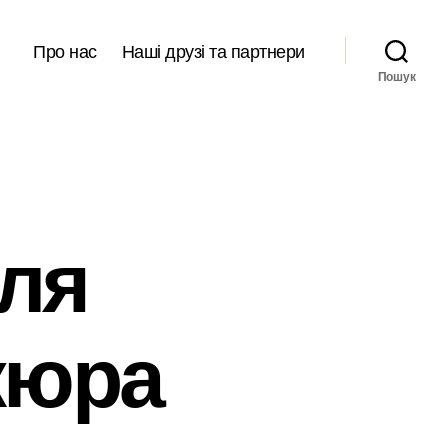
Про нас
Наші друзі та партнери
Пошук
для
кюра