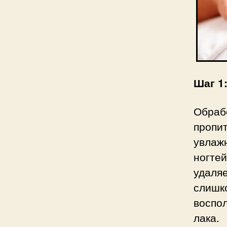
Шаг 1
Обра
пропи
увлаж
ногте
удаляе
слиш
воспо
лака.