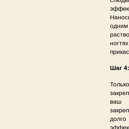
эффек
Нанос
одни
раств
ногтя
прикас
Шаг 4
Тольк
закреп
ваш 
закре
долго
эффек