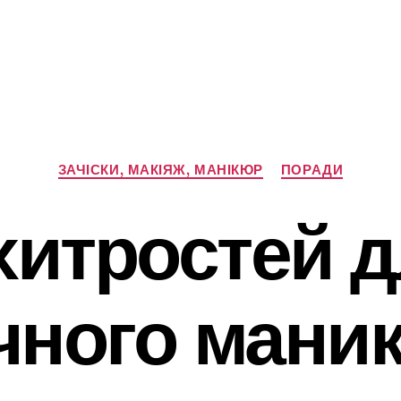
Категорії
ЗАЧІСКИ, МАКІЯЖ, МАНІКЮР
ПОРАДИ
хитростей 
чного мани