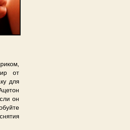
иком,
Жир от
ку для
Ацетон
если он
буйте
снятия