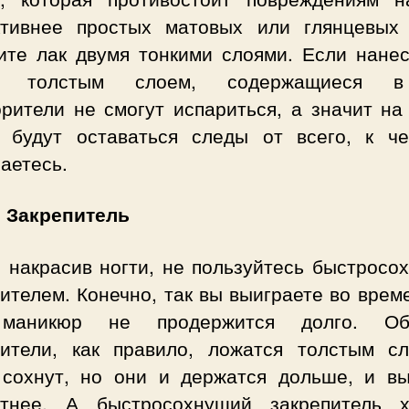
тивнее простых матовых или глянцевых 
ите лак двумя тонкими слоями. Если нанес
м толстым слоем, содержащиеся 
орители не смогут испариться, а значит на
х будут оставаться следы от всего, к ч
аетесь.
: Закрепитель
о накрасив ногти, не пользуйтесь быстросо
ителем. Конечно, так вы выиграете во врем
маникюр не продержится долго. Об
пители, как правило, ложатся толстым с
 сохнут, но они и держатся дольше, и вы
тнее. А быстросохнущий закрепитель 