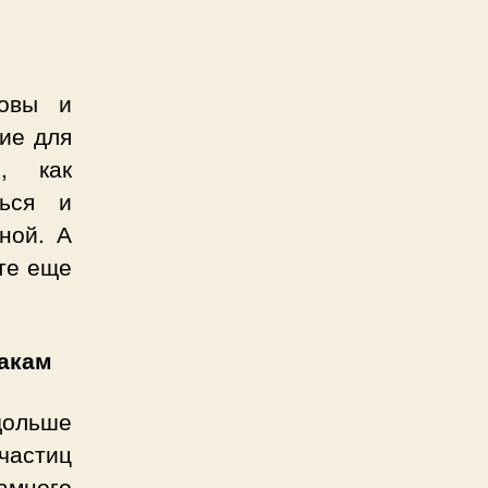
ковы и
ие для
, как
ться и
иной. А
ите еще
лакам
дольше
частиц
амного