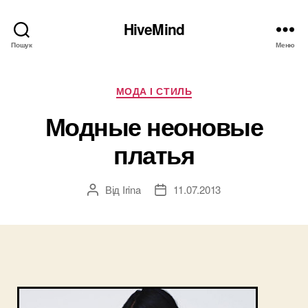
HiveMind
Пошук
Меню
Категорії
МОДА І СТИЛЬ
Модные неоновые
платья
Від
Irina
11.07.2013
Автор
Дата
запису
запису