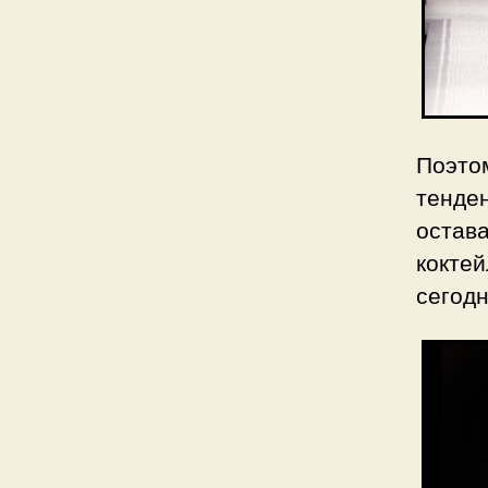
Поэто
тенде
остав
кокте
сегодн