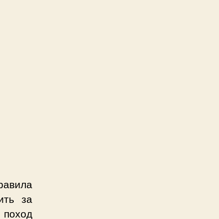
равила
ить за
о поход