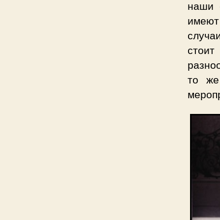
наши 
имеют
случа
стоит
разноо
то же
мероп