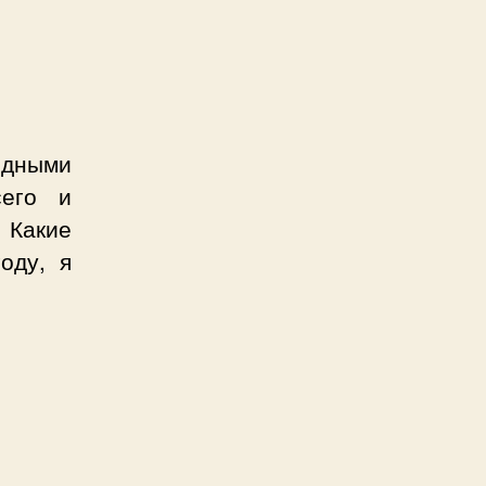
одными
сего и
 Какие
оду, я