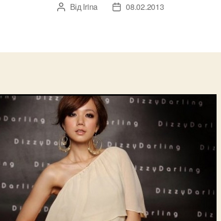
Від
Irina
08.02.2013
Автор
Дата
запису
запису