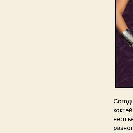
Сегодн
кокт
неотъ
разно