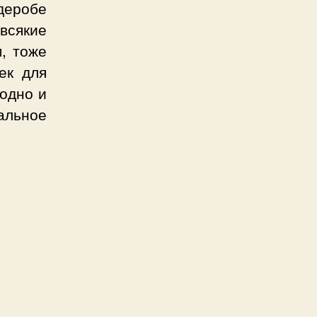
деробе
всякие
, тоже
ек для
 одно и
альное