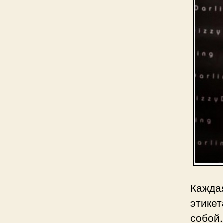
Кажда
этике
собой.