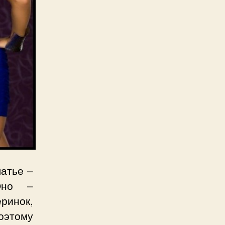
латье –
Оно –
ринок,
оэтому