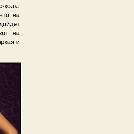
-кода.
что на
дойдет
вот на
яркая и