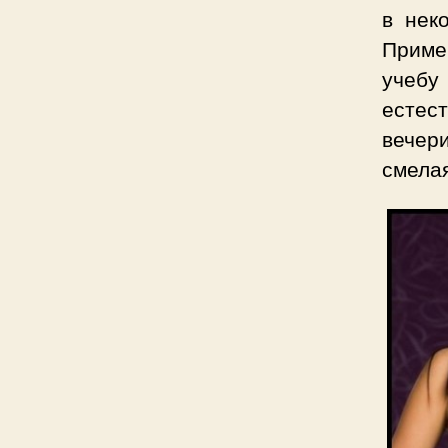
в нек
Приме
учебу
естес
вечери
смелая