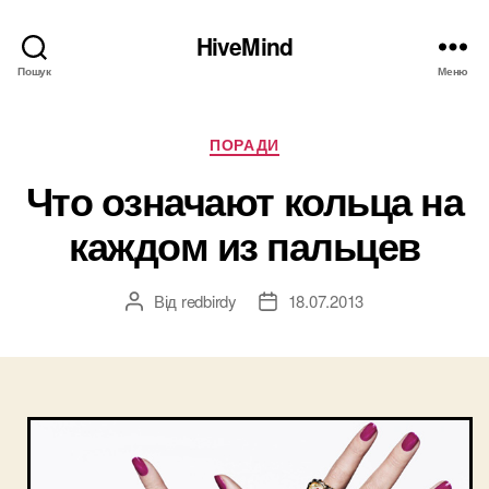
HiveMind
Пошук
Меню
Категорії
ПОРАДИ
Что означают кольца на
каждом из пальцев
Від
redbirdy
18.07.2013
Автор
Дата
запису
запису