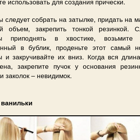
те использовать для создания прически.
 следует собрать на затылке, придать на 
й объем, закрепить тонкой резинкой. С
ы приподнять в хвостике, возьмите 
енный в бублик, проденьте этот самый н
ы и закручивайте их вниз. Когда вся длина
чена, закрепите пучок у основания резин
 заколок – невидимок.
 ванильки