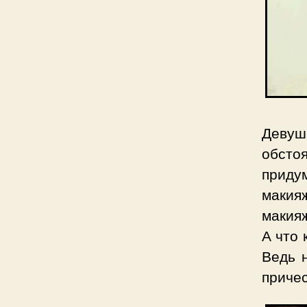
Девуш
обст
приду
макия
макияж
А что 
Ведь 
причес