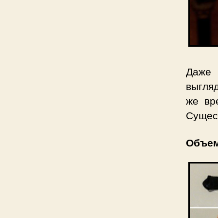
Даже 
выгляд
же вр
Сущест
Объем