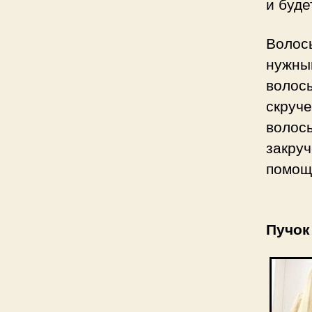
и буде
Волосы
нужны
волос
скруч
волос
закру
помощи
Пучок