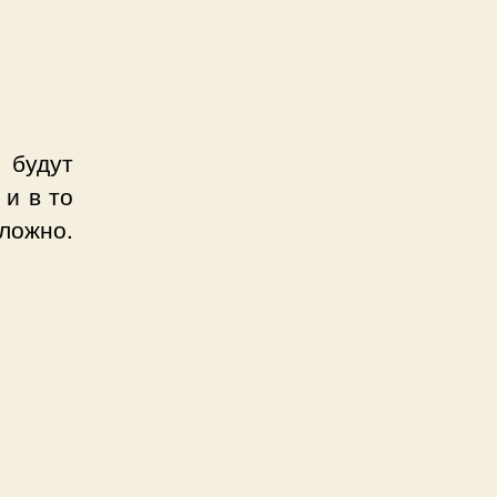
 будут
 и в то
ложно.