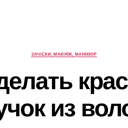
Категорії
ЗАЧІСКИ, МАКІЯЖ, МАНІКЮР
сделать кра
учок из вол