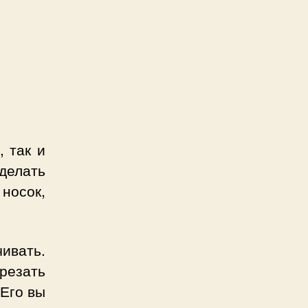
, так и
делать
носок,
чивать.
трезать
 Его вы