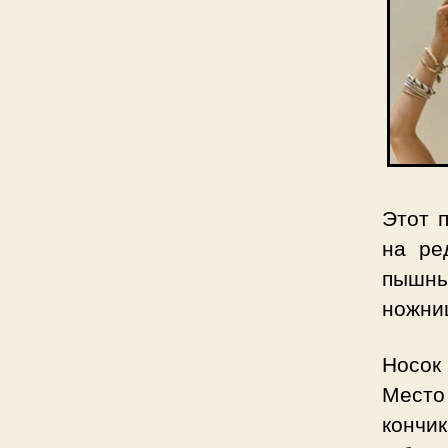
Этот п
на ре
пышны
ножниц
Носок 
Место 
кончик