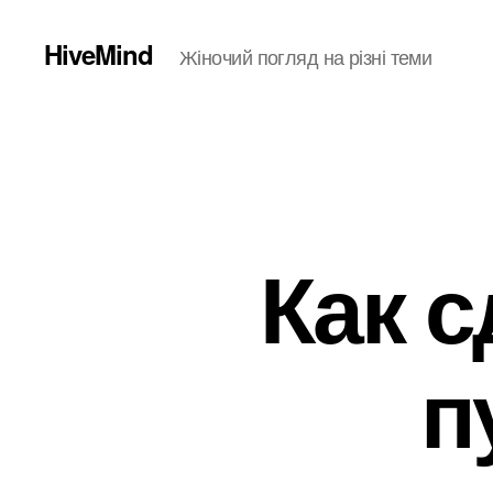
HiveMind
Жіночий погляд на різні теми
Как 
п