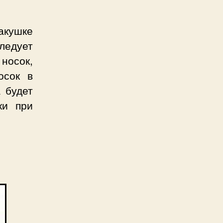
макушке
ледует
носок,
осок в
 будет
ки при