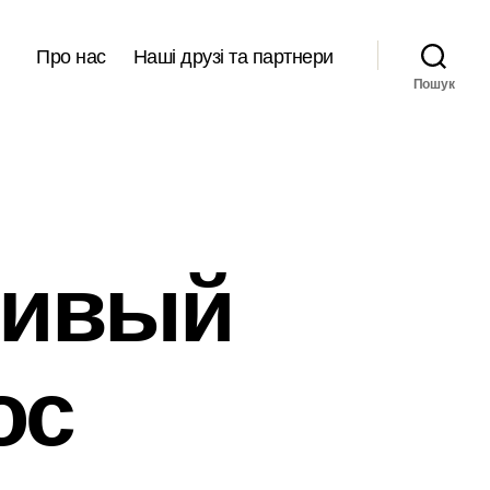
Про нас
Наші друзі та партнери
Пошук
сивый
ос