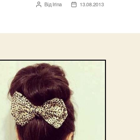
Від
Irina
13.08.2013
Автор
Дата
запису
запису