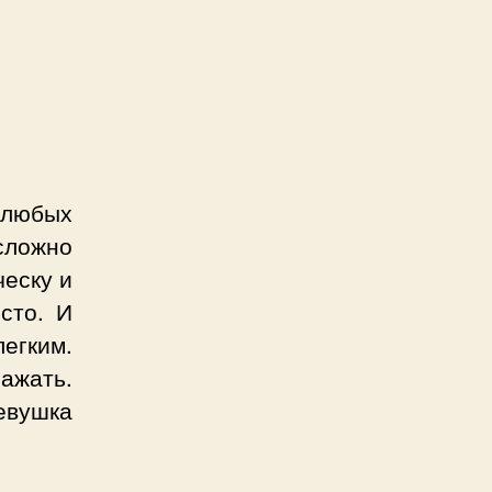
 любых
ложно
еску и
сто. И
легким.
ражать.
евушка