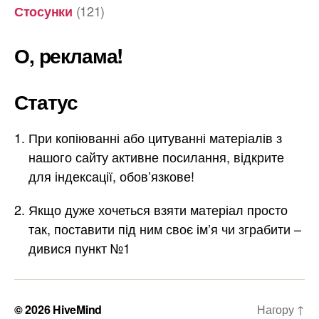
(121)
Стосунки
О, реклама!
Статус
При копіюванні або цитуванні матеріалів з
нашого сайту активне посилання, відкрите
для індексації, обов’язкове!
Якщо дуже хочеться взяти матеріал просто
так, поставити під ним своє ім’я чи зграбити –
дивися пункт №1
© 2026
HiveMind
Нагору
↑