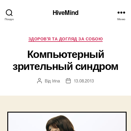
HiveMind
Пошук
Меню
Категорії
ЗДОРОВ'Я ТА ДОГЛЯД ЗА СОБОЮ
Компьютерный
зрительный синдром
Від
Irina
13.08.2013
Автор
Дата
запису
запису