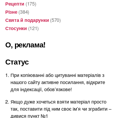
(175)
Рецепти
(384)
Різне
(570)
Свята й подарунки
(121)
Стосунки
О, реклама!
Статус
При копіюванні або цитуванні матеріалів з
нашого сайту активне посилання, відкрите
для індексації, обов’язкове!
Якщо дуже хочеться взяти матеріал просто
так, поставити під ним своє ім’я чи зграбити –
дивися пункт №1