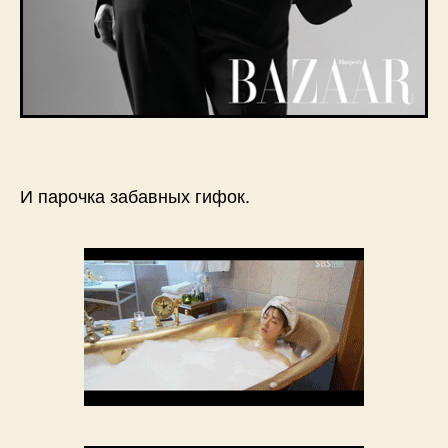
И парочка забавных гифок.