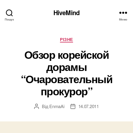
HiveMind
Пошук
Меню
Категорії
РІЗНЕ
Обзор корейской
дорамы
“Очаровательный
прокурор”
Від
EnmaAi
14.07.2011
Автор
Дата
запису
запису