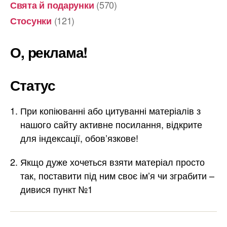
(570)
Свята й подарунки
(121)
Стосунки
О, реклама!
Статус
При копіюванні або цитуванні матеріалів з
нашого сайту активне посилання, відкрите
для індексації, обов’язкове!
Якщо дуже хочеться взяти матеріал просто
так, поставити під ним своє ім’я чи зграбити –
дивися пункт №1