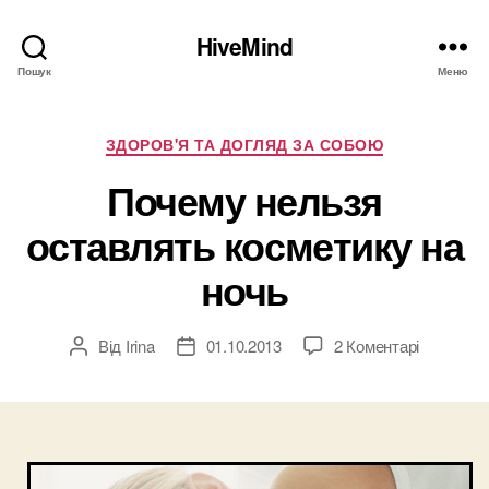
HiveMind
Пошук
Меню
Категорії
ЗДОРОВ'Я ТА ДОГЛЯД ЗА СОБОЮ
Почему нельзя
оставлять косметику на
ночь
до
Від
Irina
01.10.2013
2 Коментарі
Автор
Дата
Почему
запису
запису
нельзя
оставлят
косметик
на
ночь