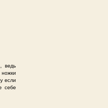
, ведь
 ножки
у если
е себе