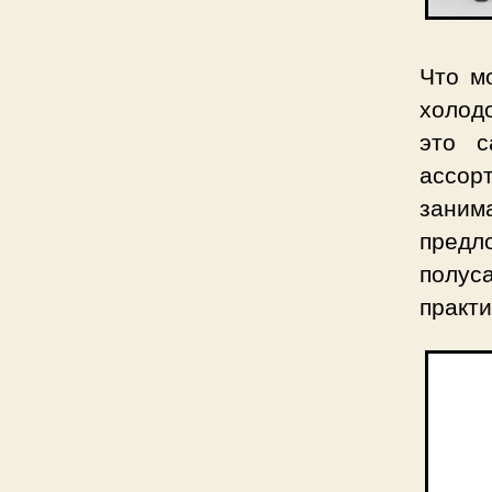
Что м
холод
это с
ассор
заним
пред
полус
практи