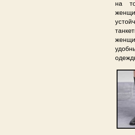
на то
женщи
устой
танке
женщин
удобны
одежды