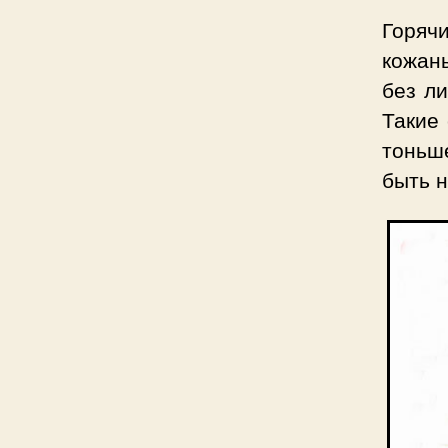
Горяч
кожан
без л
Такие
тоньш
быть н