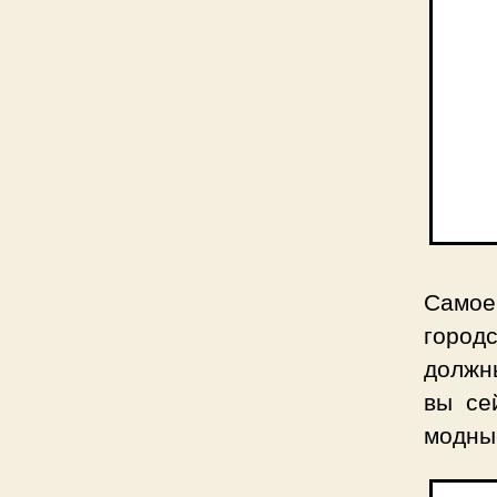
Самое
город
должн
вы се
модные