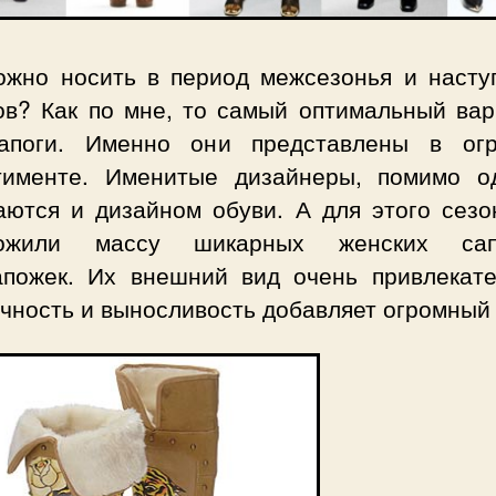
ожно носить в период межсезонья и насту
ов? Как по мне, то самый оптимальный вар
апоги. Именно они представлены в ог
тименте. Именитые дизайнеры, помимо о
аются и дизайном обуви. А для этого сезо
ложили массу шикарных женских са
апожек. Их внешний вид очень привлекате
чность и выносливость добавляет огромный