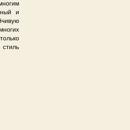
многим
бный и
йчивую
многих
 только
й стиль