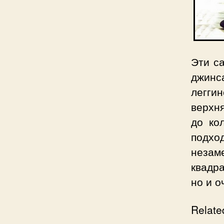
Эти с
джинс
легги
верхня
до ко
подхо
незам
квадра
но и о
Relate