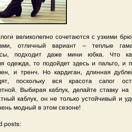
апоги великолепно сочетаются с узкими брю
ами, отличный вариант – теплые га
нсы, подходит даже мини юбка. Что ка
я одежда, то подойдет здесь и пальто, и 
лен, и тренч. Но кардиган, длинная дубле
дят, поскольку вся красота сапог ост
етной. Выбирая каблук, делайте ставку на 
тный каблук, он не только устойчивый и у
чень модный в этом сезоне!
d posts: