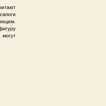
читают
сапоги
нищем.
фигуру
 могут