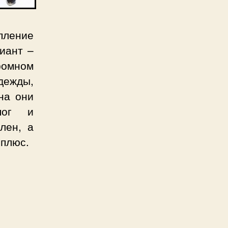
пление
иант –
ромном
дежды,
на они
пог и
лен, а
 плюс.