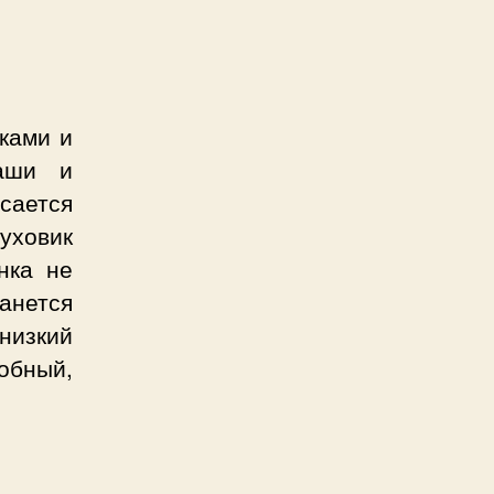
ками и
маши и
сается
пуховик
нка не
анется
низкий
добный,