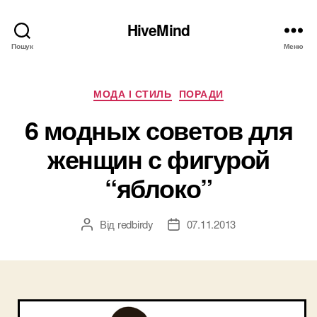
HiveMind
Пошук
Меню
Категорії
МОДА І СТИЛЬ
ПОРАДИ
6 модных советов для
женщин с фигурой
“яблоко”
Від
redbirdy
07.11.2013
Автор
Дата
запису
запису