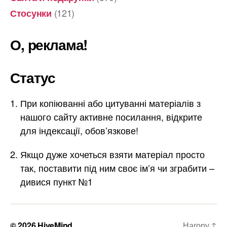
(121)
Стосунки
О, реклама!
Статус
При копіюванні або цитуванні матеріалів з
нашого сайту активне посилання, відкрите
для індексації, обов’язкове!
Якщо дуже хочеться взяти матеріал просто
так, поставити під ним своє ім’я чи зграбити –
дивися пункт №1
© 2026
HiveMind
Нагору
↑