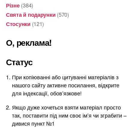
(384)
Різне
(570)
Свята й подарунки
(121)
Стосунки
О, реклама!
Статус
При копіюванні або цитуванні матеріалів з
нашого сайту активне посилання, відкрите
для індексації, обов’язкове!
Якщо дуже хочеться взяти матеріал просто
так, поставити під ним своє ім’я чи зграбити –
дивися пункт №1