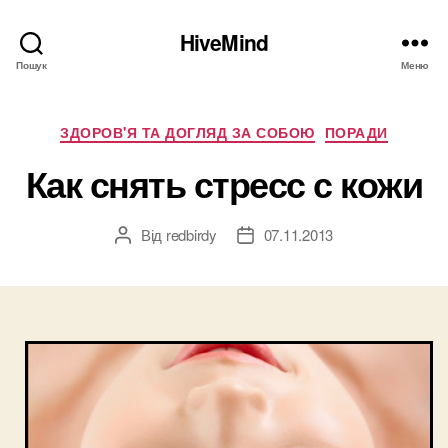
HiveMind
Пошук
Меню
Категорії
ЗДОРОВ'Я ТА ДОГЛЯД ЗА СОБОЮ
ПОРАДИ
Как снять стресс с кожи
Від
redbirdy
07.11.2013
Автор
Дата
запису
запису