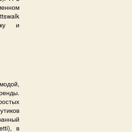
енном
ttswalk
ику и
модой,
ренды.
ростых
утиков
ованный
ti), в