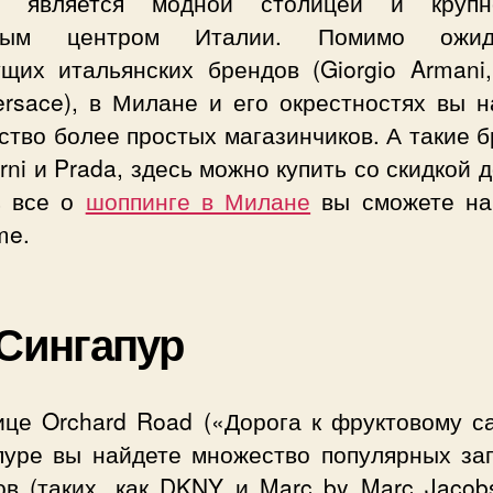
н является модной столицей и крупн
овым центром Италии. Помимо ожид
ущих итальянских брендов (Giorgio Armani,
ersace), в Милане и его окрестностях вы н
тво более простых магазинчиков. А такие 
rni и Prada, здесь можно купить со скидкой 
ь все о
шоппинге в Милане
вы сможете на
me.
 Сингапур
ице Orchard Road («Дорога к фруктовому са
пуре вы найдете множество популярных за
ов (таких, как DKNY и Marc by Marc Jacobs