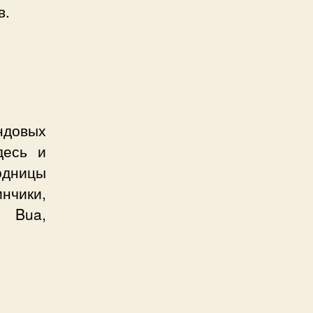
в.
ндовых
десь и
модницы
нчики,
e Bua,