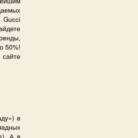
ейшим
аемых
 Gucci
айдете
бренды,
до 50%!
 сайте
ду») в
падных
). А в