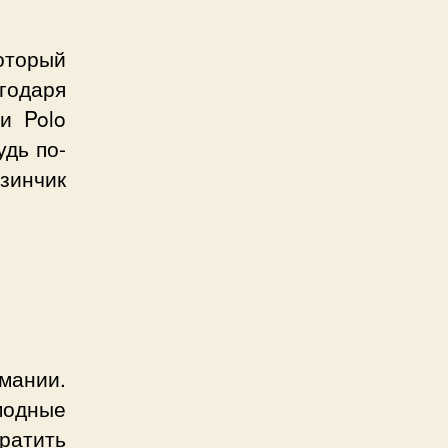
который
годаря
 и Polo
удь по-
зинчик
мании.
амодные
ратить