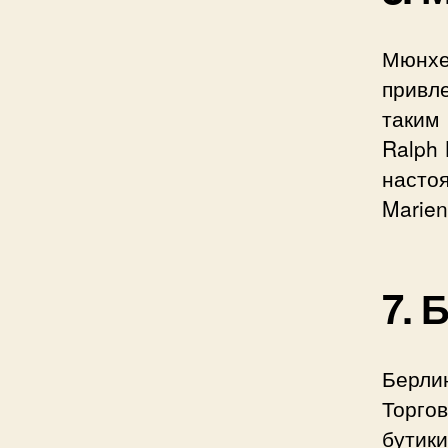
Мюнхен
привл
таким 
Ralph 
насто
Marien
7. 
Берли
Торгов
бутик