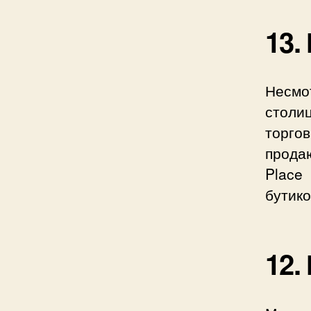
13.
Несмо
столи
торго
прода
Place
бутико
12.