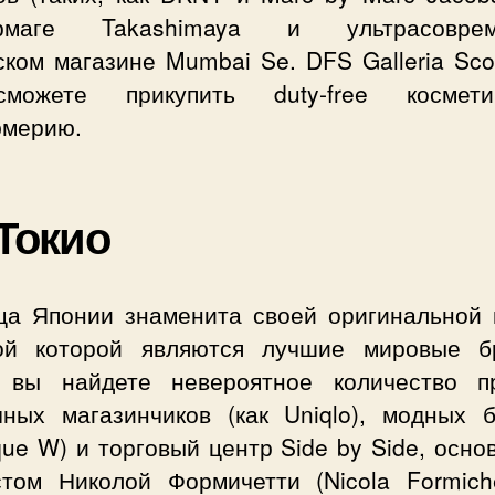
ермаге Takashimaya и ультрасоврем
ком магазине Mumbai Se. DFS Galleria Sco
можете прикупить duty-free космет
мерию.
 Токио
ца Японии знаменита своей оригинальной 
ой которой являются лучшие мировые б
 вы найдете невероятное количество п
чных магазинчиков (как Uniqlo), модных б
que W) и торговый центр Side by Side, осн
стом Николой Формичетти (Nicola Formichet