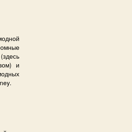
модной
ромные
(здесь
вом) и
модных
ney.