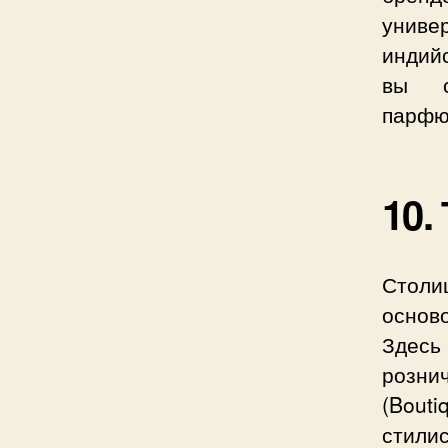
унив
индийс
вы с
парфю
10.
Столи
основ
Здесь
розни
(Bouti
стили