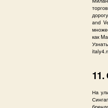
Мила
торг
дорог
and V
множес
как Ma
Узнат
italy4.
11.
На ул
Синга
бренд