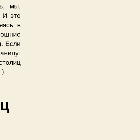
ь, мы,
 И это
яясь в
мошние
ц. Если
аницу,
столиц
).
иц