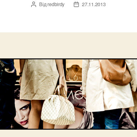
Від
redbirdy
27.11.2013
Автор
Дата
запису
запису