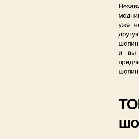
Незав
модни
уже н
другу
шопинг
и вы 
предл
шопинг
ТО
шо