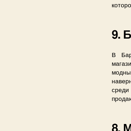
котор
9. 
В Бар
магаз
модные
навер
среди
продаю
8. 