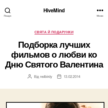
HiveMind
Пошук
Меню
Категорії
СВЯТА Й ПОДАРУНКИ
Подборка лучших
фильмов о любви ко
Дню Святого Валентина
Від
redbirdy
13.02.2014
Автор
Дата
запису
запису