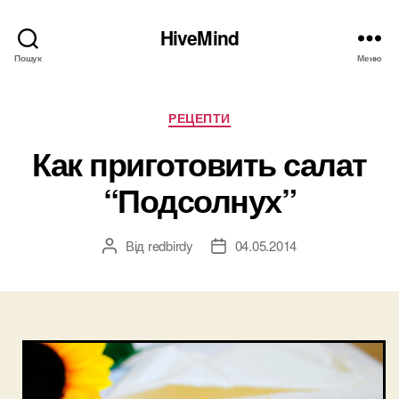
HiveMind
Пошук
Меню
Категорії
РЕЦЕПТИ
Как приготовить салат
“Подсолнух”
Від
redbirdy
04.05.2014
Автор
Дата
запису
запису