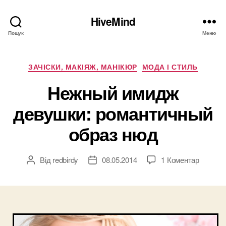
HiveMind
Пошук
Меню
Категорії
ЗАЧІСКИ, МАКІЯЖ, МАНІКЮР
МОДА І СТИЛЬ
Нежный имидж
девушки: романтичный
образ нюд
до
Від
redbirdy
08.05.2014
1 Коментар
Автор
Дата
Нежны
запису
запису
имидж
девушк
романт
образ
нюд