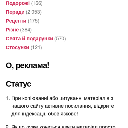
(166)
Подорожі
(2 053)
Поради
(175)
Рецепти
(384)
Різне
(570)
Свята й подарунки
(121)
Стосунки
О, реклама!
Статус
При копіюванні або цитуванні матеріалів з
нашого сайту активне посилання, відкрите
для індексації, обов’язкове!
Якщо дуже хочеться взяти матеріал просто