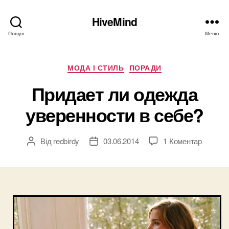
HiveMind
Пошук
Меню
Категорії
МОДА І СТИЛЬ
ПОРАДИ
Придает ли одежда
уверенности в себе?
до
Від
redbirdy
03.06.2014
1 Коментар
Автор
Дата
Придае
запису
запису
ли
одежда
уверенн
в
себе?