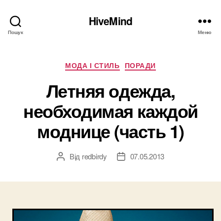
HiveMind
Пошук
Меню
Категорії
МОДА І СТИЛЬ
ПОРАДИ
Летняя одежда,
необходимая каждой
моднице (часть 1)
Від
redbirdy
07.05.2013
Автор
Дата
запису
запису