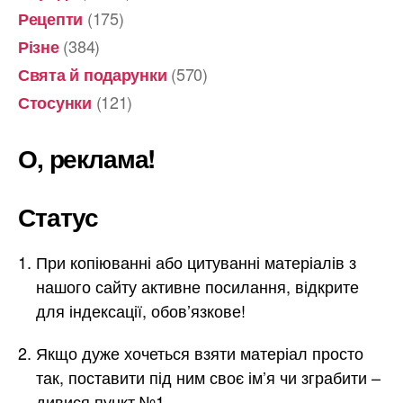
(175)
Рецепти
(384)
Різне
(570)
Свята й подарунки
(121)
Стосунки
О, реклама!
Статус
При копіюванні або цитуванні матеріалів з
нашого сайту активне посилання, відкрите
для індексації, обов’язкове!
Якщо дуже хочеться взяти матеріал просто
так, поставити під ним своє ім’я чи зграбити –
дивися пункт №1