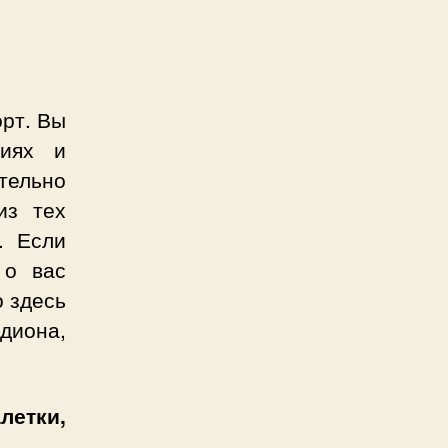
орт. Вы
циях и
тельно
из тех
. Если
 о вас
о здесь
диона,
летки,