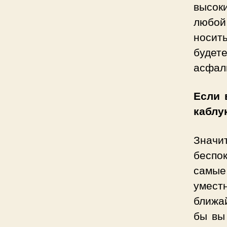
высок
любой
носит
будет
асфаль
Если 
каблу
Значи
беспо
самые
уместн
ближа
бы вы 