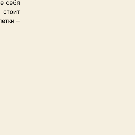
те себя
 стоит
летки –