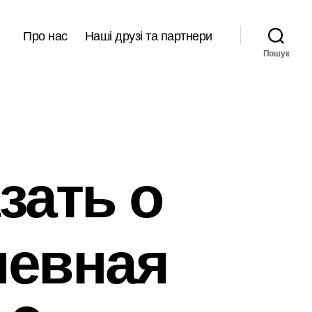
Про нас
Наші друзі та партнери
Пошук
зать о
невная