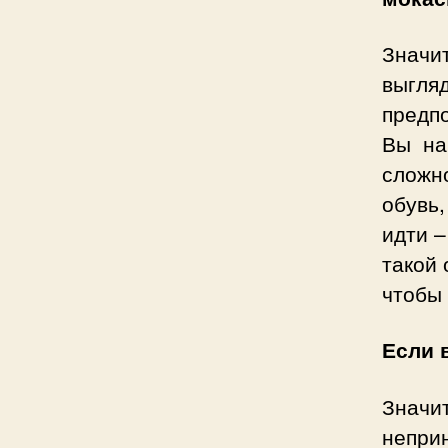
Значи
выгля
предп
Вы на
сложн
обувь
идти –
такой 
чтобы 
Если 
Значи
непри