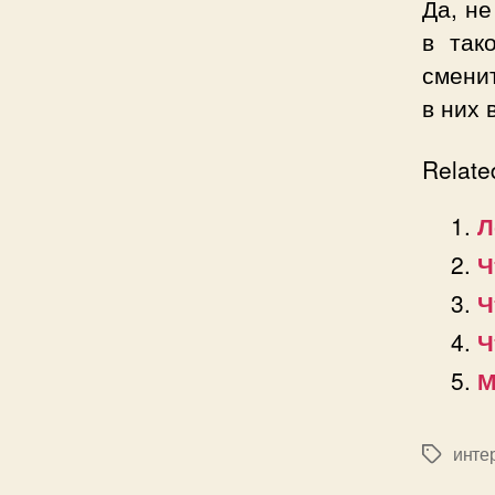
Да, не
в так
сменит
в них 
Relate
Л
Ч
Ч
Ч
М
инте
Позначк