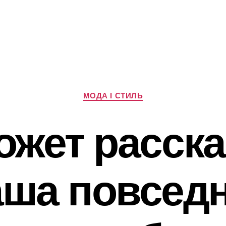
Категорії
МОДА І СТИЛЬ
ожет расска
аша повсед