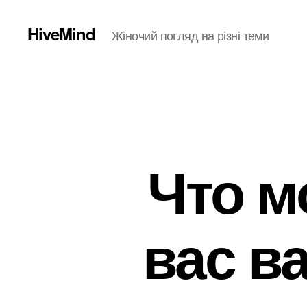
HiveMind
Жіночий погляд на різні теми
Что м
вас в