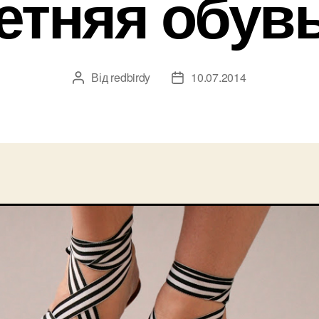
етняя обув
Від
redbirdy
10.07.2014
Автор
Дата
запису
запису