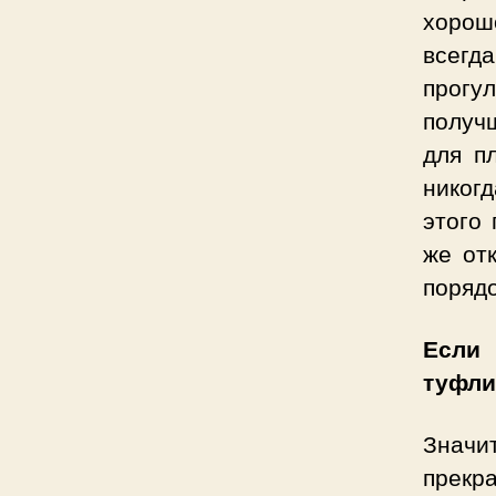
хорош
всегд
прогу
получ
для п
никог
этого
же от
порядо
Если 
туфли
Значи
прекр