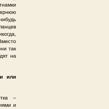
тнамки
чернюю
нибудь
панцев
когда,
Вместо
ни так
дят на
ки или
етка –
иями и