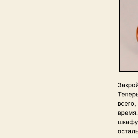
Закро
Тепер
всего,
время
шкафу
осталь