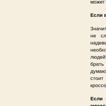
может 
Если 
Значит
не сл
надев
необх
людей
брать
думают
стоит
кроссо
Если 
мока