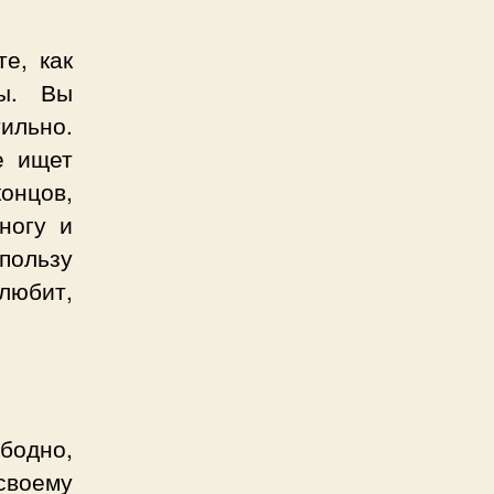
е, как
ты. Вы
ильно.
е ищет
онцов,
ногу и
 пользу
 любит,
бодно,
своему