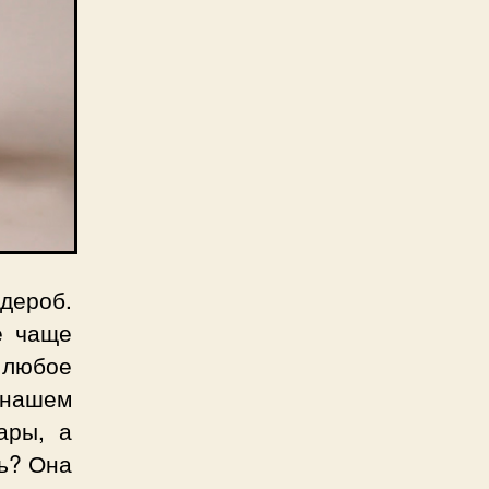
дероб.
е чаще
в любое
 нашем
ары, а
вь? Она