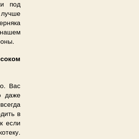
ки под
 лучше
ерняка
 нашем
роны.
ысоком
о. Вас
о даже
всегда
одить в
к если
котеку.