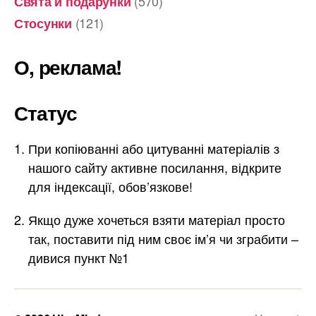
(570)
Свята й подарунки
(121)
Стосунки
О, реклама!
Статус
При копіюванні або цитуванні матеріалів з
нашого сайту активне посилання, відкрите
для індексації, обов’язкове!
Якщо дуже хочеться взяти матеріал просто
так, поставити під ним своє ім’я чи зграбити –
дивися пункт №1