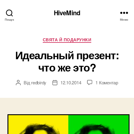
HiveMind
Пошук
Меню
Категорії
СВЯТА Й ПОДАРУНКИ
Идеальный презент:
что же это?
до
Від
redbirdy
12.10.2014
1 Коментар
Автор
Дата
Идеаль
запису
запису
презент
что
же
это?