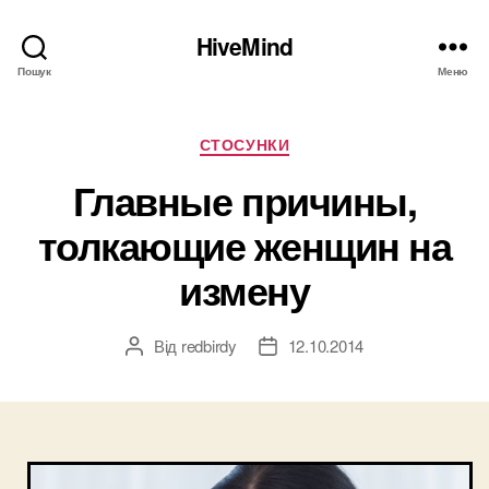
HiveMind
Пошук
Меню
Категорії
СТОСУНКИ
Главные причины,
толкающие женщин на
измену
Від
redbirdy
12.10.2014
Автор
Дата
запису
запису