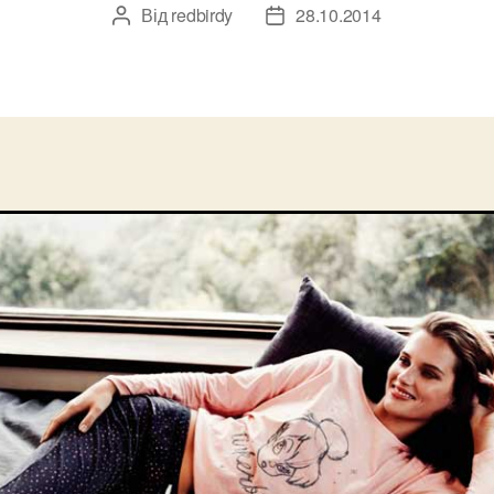
Від
redbirdy
28.10.2014
Автор
Дата
запису
запису