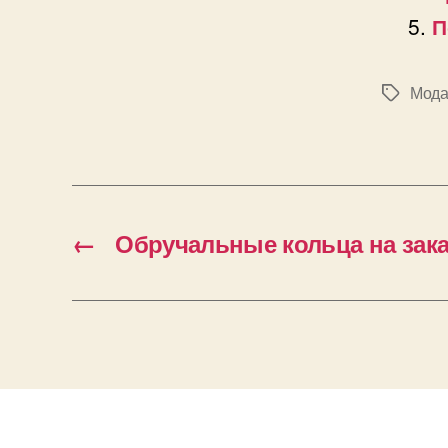
П
Мода 
Позначк
←
Обручальные кольца на зака