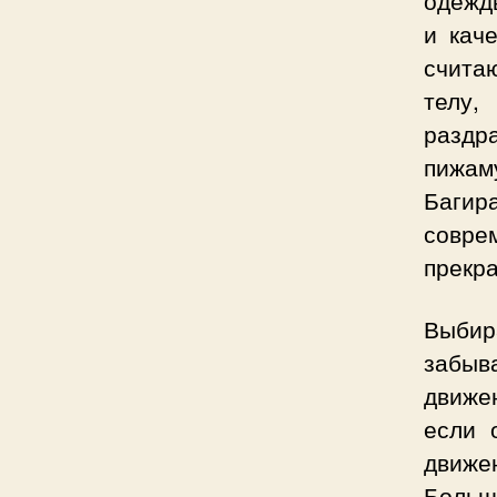
и кач
счита
телу,
раздр
пижам
Баги
совре
прекра
Выбир
забыв
движен
если 
движе
Больш