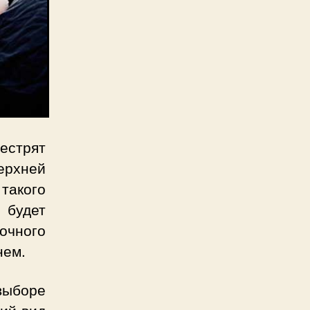
естрят
ерхней
такого
 будет
ночного
нем.
выборе
ий вид