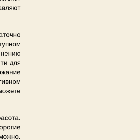
тавляют
аточно
тупном
мнению
йти для
ржание
тивном
можете
расота.
орогие
можно.