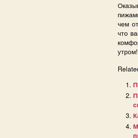
Оказы
пижам
чем о
что ва
комфо
утром!
Relate
П
П
с
К
М
п