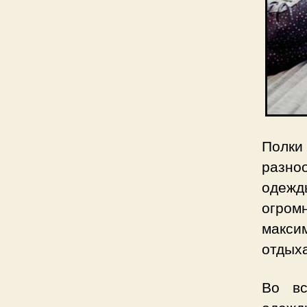
Полки
разно
одежд
огром
максим
отдыха
Во вс
одежд