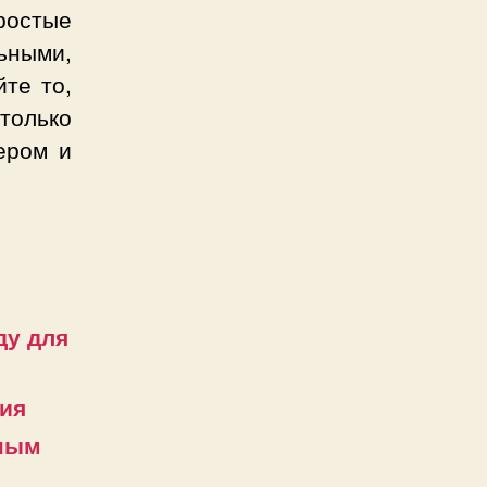
ростые
ьными,
те то,
 только
ером и
ду для
ния
чным