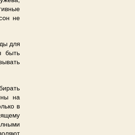
тивные
сон не
жды для
ы быть
зывать
бирать
тны на
лько в
ящему
олными
зволяют