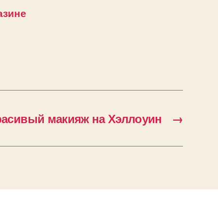
азине
расивый макияж на Хэллоуин
→