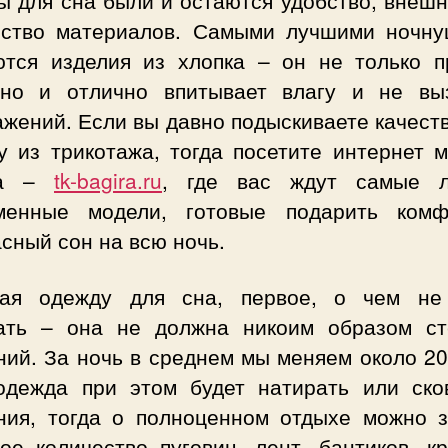
ество материалов. Самыми лучшими ночну
ются изделия из хлопка – он не только п
 но и отлично впитывает влагу и не вы
ажений. Если вы давно подыскиваете качест
у из трикотажа, тогда посетите интернет м
ра –
tk-bagira.ru
, где вас ждут самые 
менные модели, готовые подарить ком
сный сон на всю ночь.
ая одежду для сна, первое, о чем не
ать – она не должна никоим образом ст
ий. За ночь в среднем мы меняем около 20
одежда при этом будет натирать или ско
ния, тогда о полноценном отдыхе можно з
ое количество пуговиц, лент, бантиков, кр