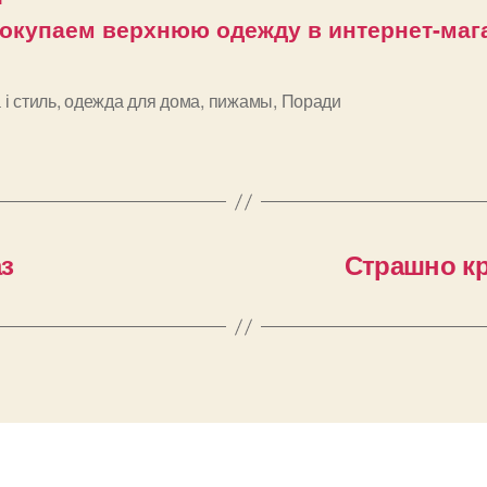
окупаем верхнюю одежду в интернет-маг
і стиль
,
одежда для дома
,
пижамы
,
Поради
и
з
Страшно к