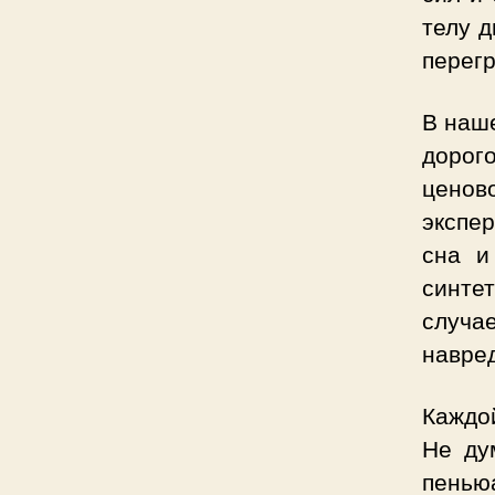
телу д
перегр
В наш
дорог
ценов
экспер
сна и
синте
случа
навре
Каждой
Не ду
пенью