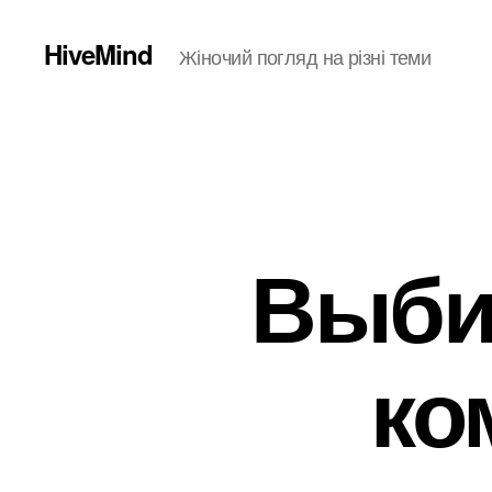
HiveMind
Жіночий погляд на різні теми
Выби
ко