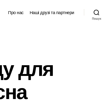
Про нас
Наші друзі та партнери
Пошук
у для
сна