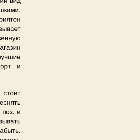
шками,
риятен
зывает
венную
агазин
лучшие
форт и
 стоит
еснять
 поз, и
вывать
абыть.
ужева,