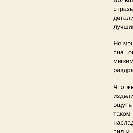
страз
детал
лучши
Не мен
сна о
мягки
раздра
Что ж
издел
ощупь
тако
насла
сил и 