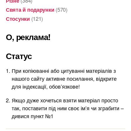
(384)
Різне
(570)
Свята й подарунки
(121)
Стосунки
О, реклама!
Статус
При копіюванні або цитуванні матеріалів з
нашого сайту активне посилання, відкрите
для індексації, обов’язкове!
Якщо дуже хочеться взяти матеріал просто
так, поставити під ним своє ім’я чи зграбити –
дивися пункт №1