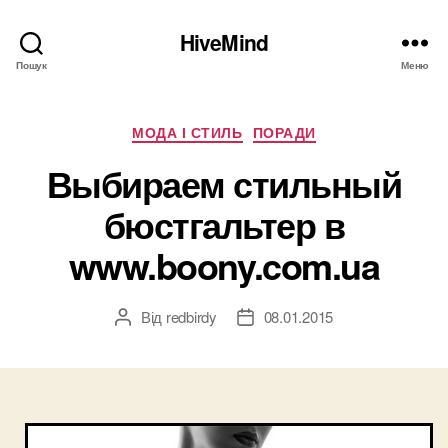
HiveMind
Пошук
Меню
Категорії
МОДА І СТИЛЬ
ПОРАДИ
Выбираем стильный
бюстгальтер в
www.boony.com.ua
Від
redbirdy
08.01.2015
Автор
Дата
запису
запису