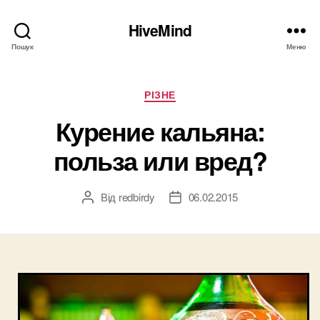
HiveMind
Пошук
Меню
Категорії
РІЗНЕ
Курение кальяна:
польза или вред?
Від
redbirdy
06.02.2015
Автор
Дата
запису
запису