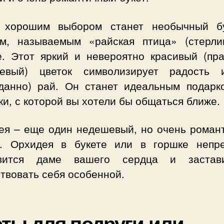
 хорошим выбором станет необычный б
ом, называемым «райская птица» (стерли
е. Этот яркий и невероятно красивый (пра
евый) цветок символизирует радость 
данно) рай. Он станет идеальным подарк
и, с которой вы хотели бы общаться ближе.
ея – еще один недешевый, но очень роман
к. Орхидея в букете или в горшке непр
авится даме вашего сердца и застав
твовать себя особенной.
ты для подруги или