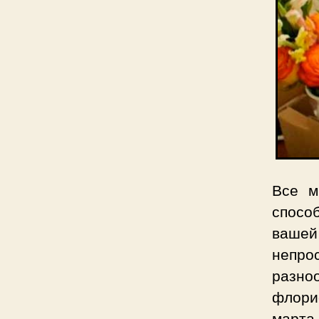
Все м
спосо
вашей
непро
разн
флори
марта