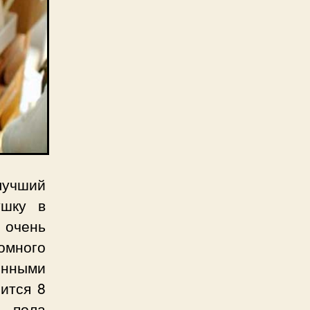
лучший
ушку в
 очень
омного
нными
ится 8
о пола