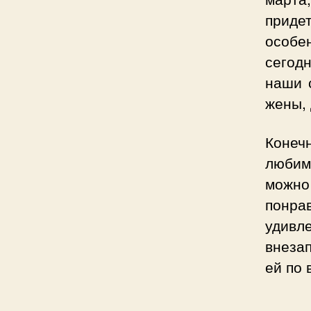
приде
особен
сегод
наши 
жены, 
Конечн
любим
можно
понра
удивл
внеза
ей по 