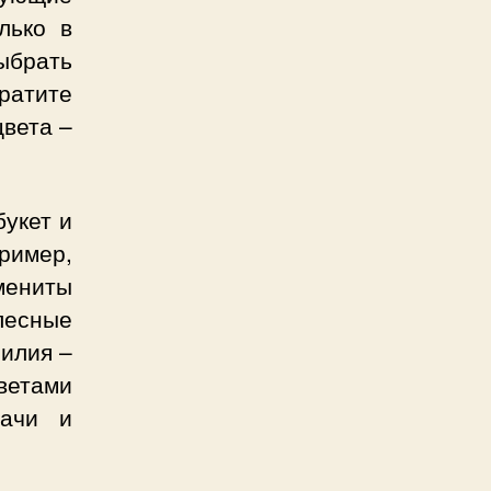
лько в
ыбрать
братите
цвета –
букет и
ример,
амениты
лесные
лилия –
ветами
дачи и