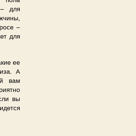
 – для
ужчины,
росе –
ет для
акие ее
иза. А
ый вам
риятно
сли вы
идется