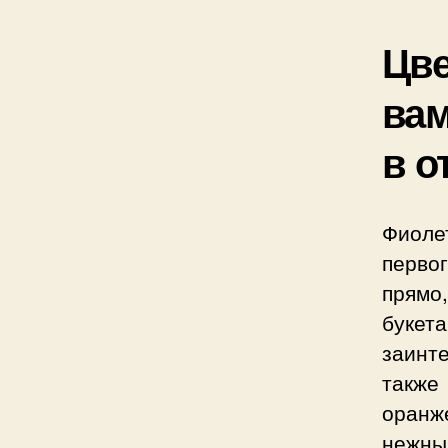
Цве
вам
в о
Фиоле
первог
прям
букет
заинт
также
оранж
нежны