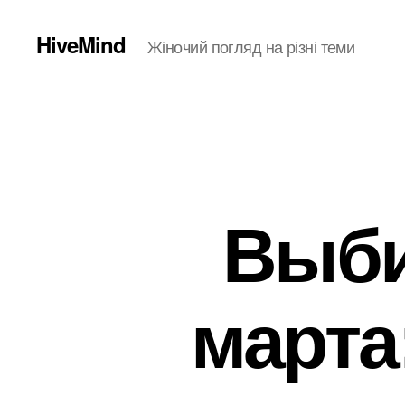
HiveMind
Жіночий погляд на різні теми
Выби
марта