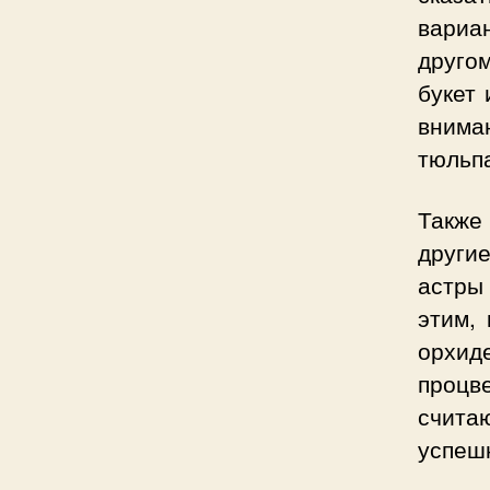
вариа
друго
букет 
вниман
тюльпа
Также 
други
астры 
этим,
орхиде
процв
счита
успешн