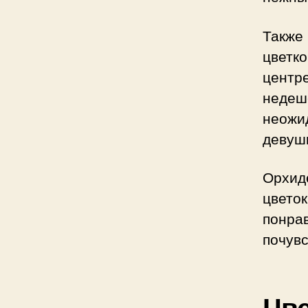
Также
цветк
центр
недеш
неожи
девушк
Орхид
цвето
понр
почувс
Цве