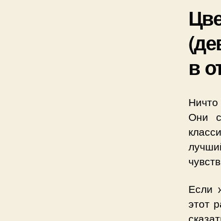
Цв
(де
в о
Ничто 
Они с
класс
лучши
чувств
Если 
этот р
сказ