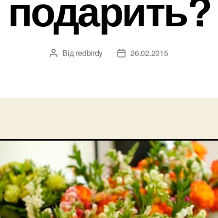
подарить?
Від
redbirdy
26.02.2015
Автор
Дата
запису
запису