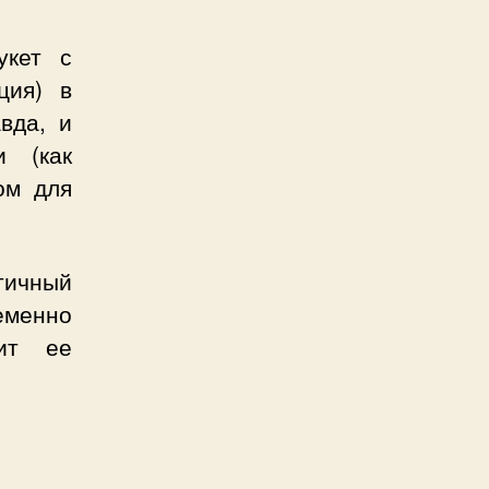
укет с
ция) в
вда, и
и (как
ом для
тичный
еменно
ит ее