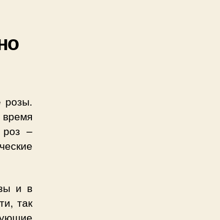
но
е розы.
 время
 роз –
ческие
зы и в
ти, так
ующие