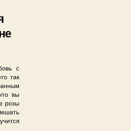
я
не
бовь с
это так
анным
что вы
е розы
мешать
учится