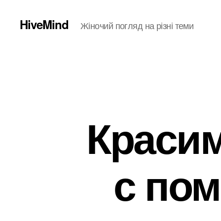
HiveMind
Жіночий погляд на різні теми
Красим
с по