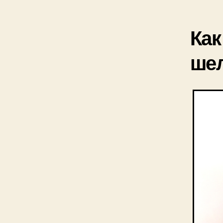
Как
шел