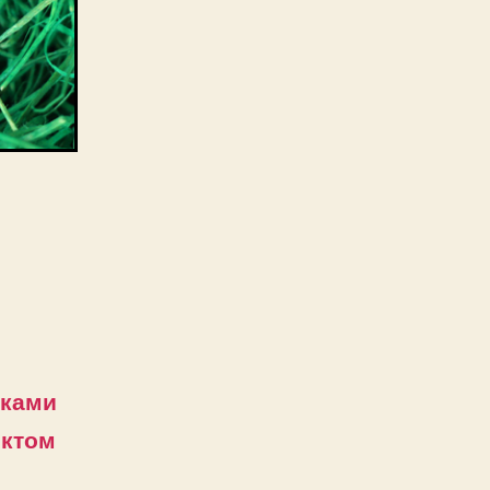
уками
ектом