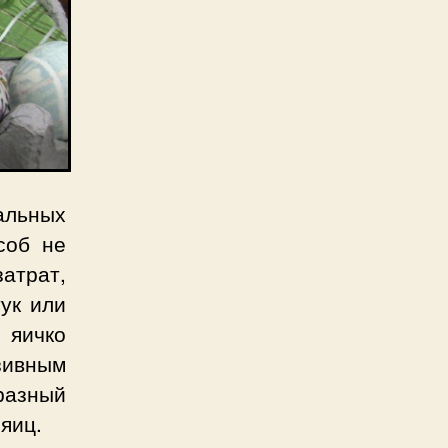
альных
соб не
атрат,
ук или
 яичко
юзивным
разный
яиц.