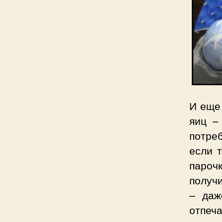
И еще
яиц –
потре
если 
пароч
получи
– даж
отпеча