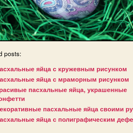
d posts:
асхальные яйца с кружевным рисунком
асхальные яйца с мраморным рисунком
расивые пасхальные яйца, украшенные
онфетти
екоративные пасхальные яйца своими р
асхальные яйца с полиграфическим деф