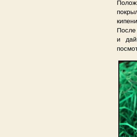
Положи
покры
кипени
После 
и дай
посмот