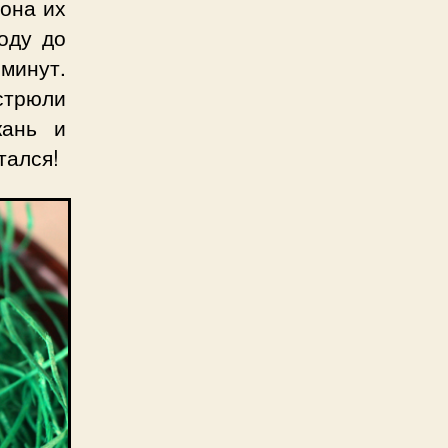
 она их
оду до
 минут.
астрюли
кань и
тался!