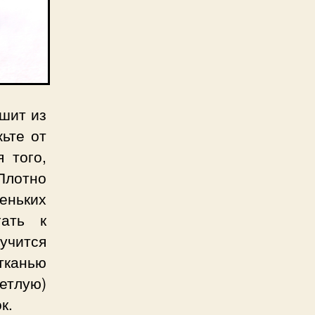
сшит из
ьте от
 того,
Плотно
еньких
гать к
учится
тканью
етлую)
к.