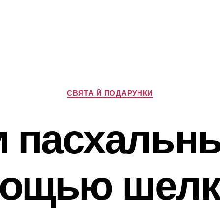
Категорії
СВЯТА Й ПОДАРУНКИ
 пасхальн
мощью шелк