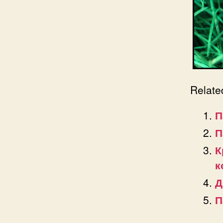
Relate
П
П
К
к
Д
П