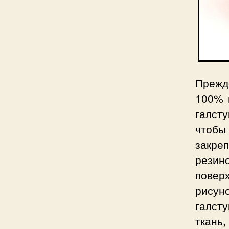
Прежде
100% 
галст
чтобы
закре
резин
повер
рисун
галст
ткань,