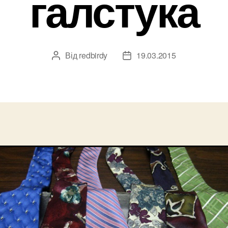
галстука
Від
redbirdy
19.03.2015
Автор
Дата
запису
запису