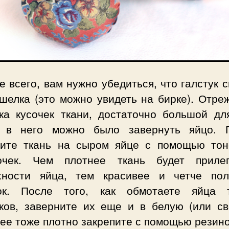
 всего, вам нужно убедиться, что галстук 
шелка (это можно увидеть на бирке). Отреж
ука кусочек ткани, достаточно большой для
 в него можно было завернуть яйцо. 
пите ткань на сыром яйце с помощью тон
очек. Чем плотнее ткань будет приле
хности яйца, тем красивее и четче пол
ок. После того, как обмотаете яйца 
уков, заверните их еще и в белую (или св
 ее тоже плотно закрепите с помощью резино