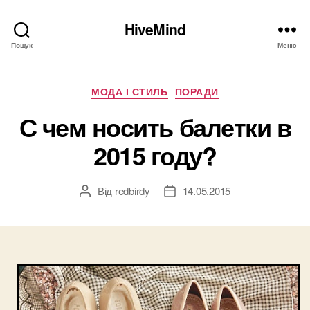
HiveMind
Пошук
Меню
Категорії
МОДА І СТИЛЬ
ПОРАДИ
С чем носить балетки в
2015 году?
Від
redbirdy
14.05.2015
Автор
Дата
запису
запису