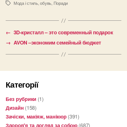
Мода і стиль
,
обувь
,
Поради
Позначки
←
3D-кристалл – это современный подарок
→
AVON –экономим семейный бюджет
Категорії
(1)
Без рубрики
(158)
Дизайн
(391)
Зачіски, макіяж, манікюр
(687)
Здоров'я та догляд за собою