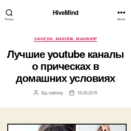
HiveMind
Пошук
Меню
Категорії
ЗАЧІСКИ, МАКІЯЖ, МАНІКЮР
Лучшие youtube каналы
о прическах в
домашних условиях
Від
redbirdy
19.05.2015
Автор
Дата
запису
запису