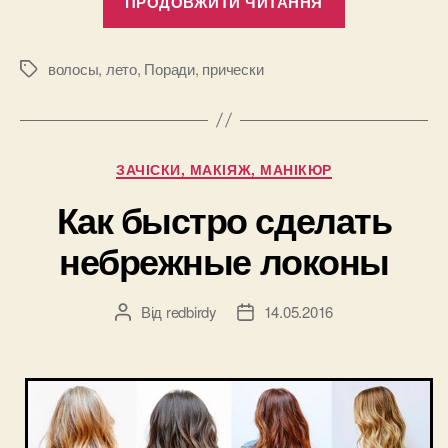
ПРОДОВЖИТИ ЧИТАННЯ
для
волос
с
волосы
,
лето
,
Поради
,
прически
Позначки
морской
солью
своими
Категорії
ЗАЧІСКИ, МАКІЯЖ, МАНІКЮР
руками:
для
Как быстро сделать
настоящих
небрежные локоны
пляжных
локонов”
Від
redbirdy
14.05.2016
Автор
Дата
запису
запису