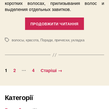
коротких волосах, прилизывания волос и
выделения отдельных завитков.
“Советы
ПРОДОВЖИТИ ЧИТАННЯ
по
укладке
волос:
волосы
,
красота
,
Поради
,
прически
,
укладка
Позначки
ухаживаем
за
волосами
Пагінація
правильно”
…
1
2
4
Старіші
→
записів
Категорії