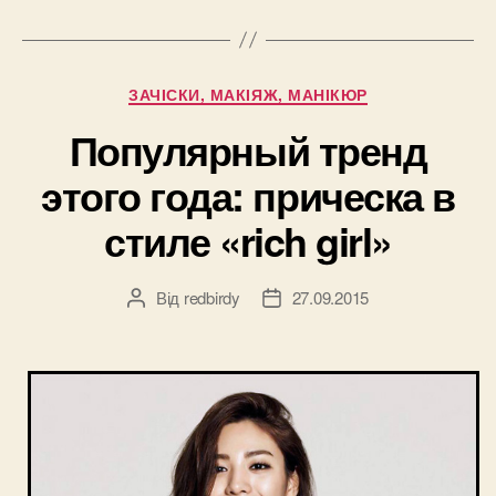
локоны”
Категорії
ЗАЧІСКИ, МАКІЯЖ, МАНІКЮР
Популярный тренд
этого года: прическа в
стиле «rich girl»
Від
redbirdy
27.09.2015
Автор
Дата
запису
запису