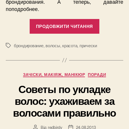
брондирования. А теперь, давайте
поподробнее.
“Что
ПРОДОВЖИТИ ЧИТАННЯ
такое
брондирова
волос?”
брондирование
,
волосы
,
красота
,
прически
Позначки
Категорії
ЗАЧІСКИ, МАКІЯЖ, МАНІКЮР
ПОРАДИ
Советы по укладке
волос: ухаживаем за
волосами правильно
Від
redbirdy
24.08.2013
Автор
Дата