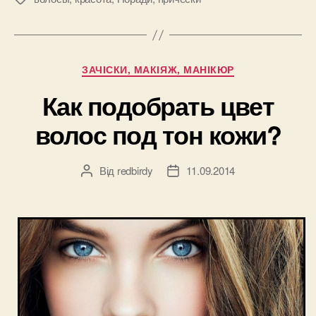
кудри
долго
держались”
Категорії
ЗАЧІСКИ, МАКІЯЖ, МАНІКЮР
Как подобрать цвет
волос под тон кожи?
Від
redbirdy
11.09.2014
Автор
Дата
запису
запису