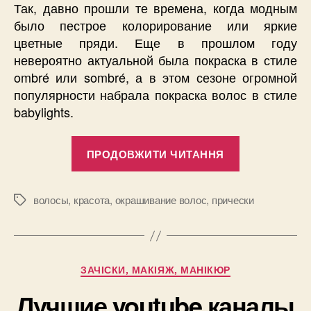
Так, давно прошли те времена, когда модным
было пестрое колорирование или яркие
цветные пряди. Еще в прошлом году
невероятно актуальной была покраска в стиле
ombré или sombré, а в этом сезоне огромной
популярности набрала покраска волос в стиле
babylights.
“Покраска
ПРОДОВЖИТИ ЧИТАННЯ
волос
Babylights:
новый
волосы
,
красота
,
окрашивание волос
,
прически
Позначки
тренд,
который
стоит
Категорії
ЗАЧІСКИ, МАКІЯЖ, МАНІКЮР
попробовать
Лучшие youtube каналы