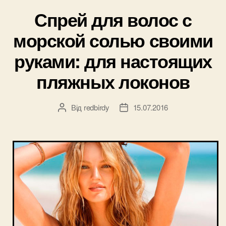
лучше”
Спрей для волос с
морской солью своими
руками: для настоящих
пляжных локонов
Від
redbirdy
15.07.2016
Автор
Дата
запису
запису