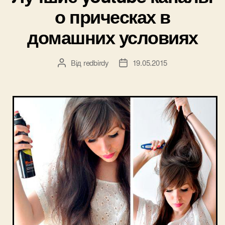
о прическах в
домашних условиях
Від
redbirdy
19.05.2015
Автор
Дата
запису
запису