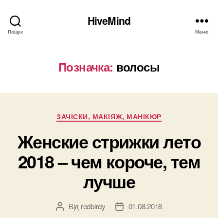
HiveMind
Пошук
Меню
Позначка:
волосы
Категорії
ЗАЧІСКИ, МАКІЯЖ, МАНІКЮР
Женские стрижки лето
2018 – чем короче, тем
лучше
Від
redbirdy
01.08.2018
Автор
Дата
запису
запису