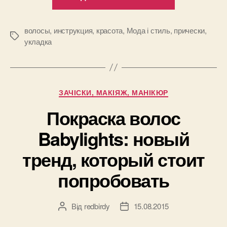
тренд
этого
года:
волосы
,
инструкция
,
красота
,
Мода і стиль
,
прически
,
Позначки
укладка
прическа
в
стиле
«rich
Категорії
ЗАЧІСКИ, МАКІЯЖ, МАНІКЮР
girl»”
Покраска волос
Babylights: новый
тренд, который стоит
попробовать
Від
redbirdy
15.08.2015
Автор
Дата
запису
запису