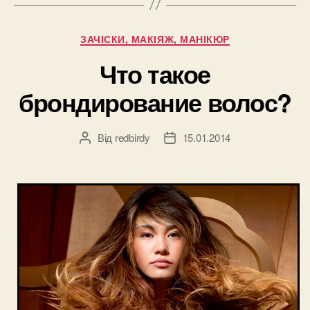
тон
кожи?”
Категорії
ЗАЧІСКИ, МАКІЯЖ, МАНІКЮР
Что такое
брондирование волос?
Від
redbirdy
15.01.2014
Автор
Дата
запису
запису