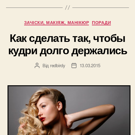
прическах
в
домашних
Категорії
ЗАЧІСКИ, МАКІЯЖ, МАНІКЮР
ПОРАДИ
условиях”
Как сделать так, чтобы
кудри долго держались
Від
redbirdy
13.03.2015
Автор
Дата
запису
запису