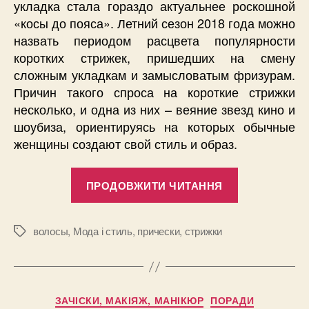
укладка стала гораздо актуальнее роскошной
«косы до пояса». Летний сезон 2018 года можно
назвать периодом расцвета популярности
коротких стрижек, пришедших на смену
сложным укладкам и замысловатым фризурам.
Причин такого спроса на короткие стрижки
несколько, и одна из них – веяние звезд кино и
шоубиза, ориентируясь на которых обычные
женщины создают свой стиль и образ.
“Женские
ПРОДОВЖИТИ ЧИТАННЯ
стрижки
лето
2018
волосы
,
Мода і стиль
,
прически
,
стрижки
Позначки
–
чем
короче,
Категорії
ЗАЧІСКИ, МАКІЯЖ, МАНІКЮР
ПОРАДИ
тем