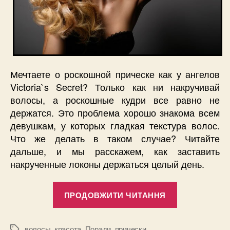
Мечтаете о роскошной прическе как у ангелов
Victoria`s Secret? Только как ни накручивай
волосы, а роскошные кудри все равно не
держатся. Это проблема хорошо знакома всем
девушкам, у которых гладкая текстура волос.
Что же делать в таком случае? Читайте
дальше, и мы расскажем, как заставить
накрученные локоны держаться целый день.
“Как
ПРОДОВЖИТИ ЧИТАННЯ
сделать
так,
чтобы
волосы
,
красота
,
Поради
,
прически
Позначки