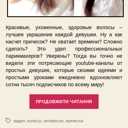
Красивые, ухоженные, здоровые волосы –
лучшее украшение каждой девушки. Ну а как
насчет причесок? Не хватает времени? Сложно
сделать? Это удел профессиональных
парикмахеров? Уверены? Тогда вы точно не
видели эти потрясающие youtube-каналы от
простых девушек, которые своими идеями и
простыми уроками ежедневно вдохновляют
сотни тысяч подписчиков по всему миру!
“Лучшие
ПРОДОВЖИТИ ЧИТАННЯ
youtube
каналы
о
видео
,
волосы
,
интересно
,
прически
Позначки