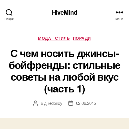
HiveMind
Пошук
Меню
Категорії
МОДА І СТИЛЬ
ПОРАДИ
С чем носить джинсы-
бойфренды: стильные
советы на любой вкус
(часть 1)
Від
redbirdy
02.06.2015
Автор
Дата
запису
запису