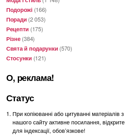
Мода і стиль
(166)
Подорожі
(2 053)
Поради
(175)
Рецепти
(384)
Різне
(570)
Свята й подарунки
(121)
Стосунки
О, реклама!
Статус
При копіюванні або цитуванні матеріалів з
нашого сайту активне посилання, відкрите
для індексації, обов’язкове!