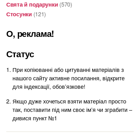
(570)
Свята й подарунки
(121)
Стосунки
О, реклама!
Статус
При копіюванні або цитуванні матеріалів з
нашого сайту активне посилання, відкрите
для індексації, обов’язкове!
Якщо дуже хочеться взяти матеріал просто
так, поставити під ним своє ім’я чи зграбити –
дивися пункт №1