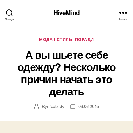
HiveMind
Пошук
Меню
Категорії
МОДА І СТИЛЬ
ПОРАДИ
А вы шьете себе
одежду? Несколько
причин начать это
делать
Від
redbirdy
06.06.2015
Автор
Дата
запису
запису