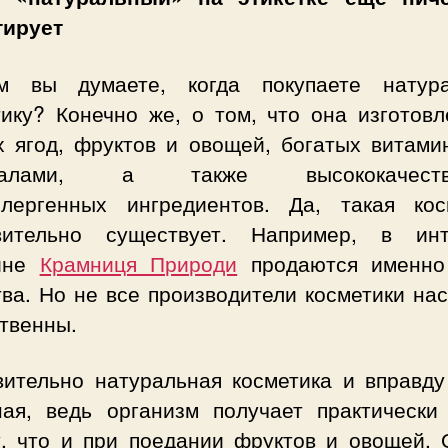
тирует
 вы думаете, когда покупаете натур
тику? Конечно же, о том, что она изготовл
х ягод, фруктов и овощей, богатых витами
ралами, а также высококачеств
ллергенных ингредиентов. Да, такая кос
вительно существует. Например, в инт
зине
Крамниця Природи
продаются именно
ва. Но не все производители косметики на
твенны.
вительно натуральная косметика и вправду
ная, ведь организм получает практически
у, что и при поедании фруктов и овощей. 