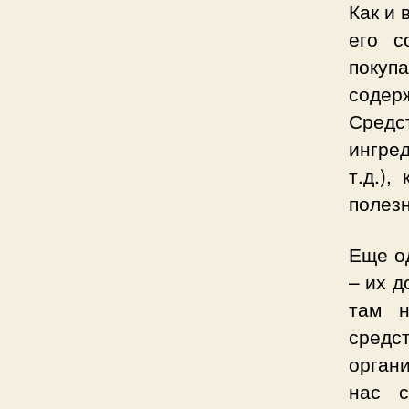
Как и 
его с
покупа
содер
Сред
ингред
т.д.)
полезн
Еще од
– их 
там н
сред
органи
нас с