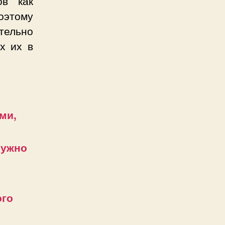
ов как
оэтому
тельно
х их в
ми,
нужно
ого