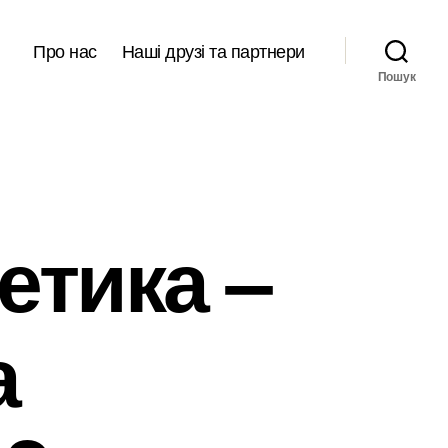
Про нас
Наші друзі та партнери
Пошук
етика –
а