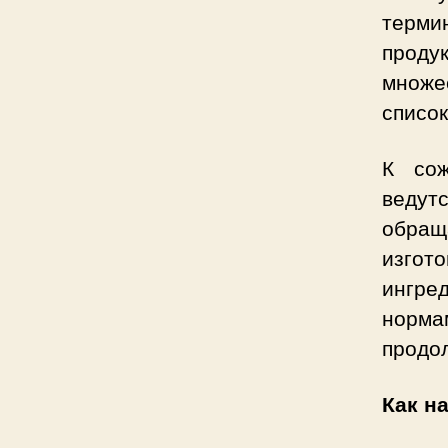
терми
продук
множе
список
К сож
ведутс
обраща
изгот
ингре
норм
продо
Как н