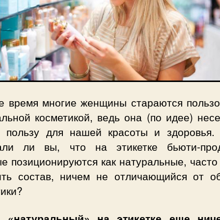
е время многие женщины стараются пользо
льной косметикой, ведь она (по идее) нес
о пользу для нашей красоты и здоровья.
али ли вы, что на этикетке бьюти-прод
ые позиционируются как натуральные, часто
ить состав, ничем не отличающийся от о
тики?
 «натуральный» на этикетке еще нич