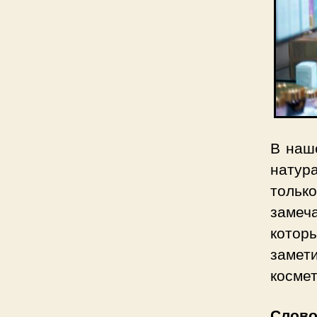
В наш
натура
тольк
замеч
котор
замет
косме
Слово