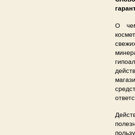
гаран
О чем
косме
свежи
мине
гипоа
дейст
мага
средст
ответс
Дейст
полез
польз