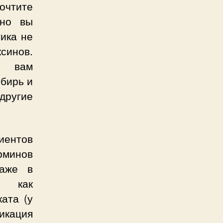
рочтите
нно вы
тика не
синов.
х вам
мбирь и
другие
диентов
рминов
даже в
ы как
ката (у
икация