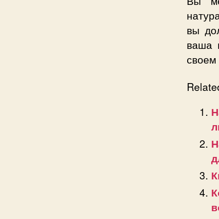
Вы мо
натур
вы до
ваша 
своем 
Relate
Н
л
Н
д
К
К
в