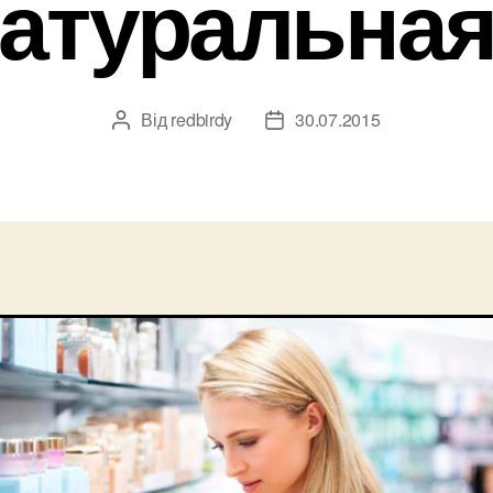
атуральна
Від
redbirdy
30.07.2015
Автор
Дата
запису
запису