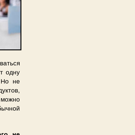
ваться
ет одну
 Но не
уктов,
 можно
бычной
его не