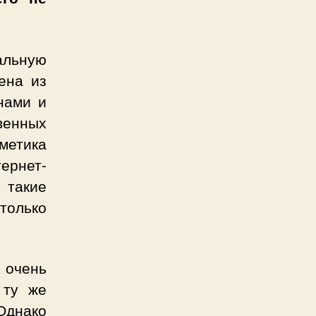
альную
ена из
нами и
енных
метика
ернет-
 такие
столько
 очень
 ту же
Однако