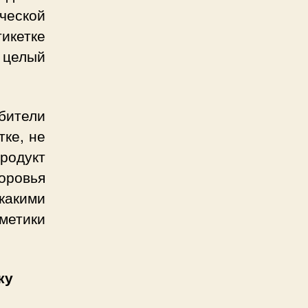
ческой
тикетке
 целый
бители
тке, не
продукт
оровья
какими
етики
ку