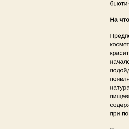
бьюти-
На чт
Предп
косме
краси
начало
подой
появл
натур
пище
содер
при по