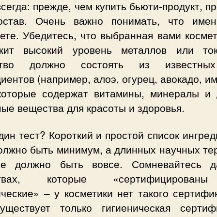
всегда: прежде, чем купить бьюти-продукт, п
остав. Очень важно понимать, что име
ете. Убедитесь, что выбранная вами косме
жит высокий уровень металлов или ток
ство должно состоять из известны
иентов (например, алоэ, огурец, авокадо, и
, которые содержат витамины, минералы и 
ые вещества для красоты и здоровья.
ин тест? Короткий и простой список ингре
должно быть минимум, а длинных научных те
е должно быть вовсе. Сомневайтесь 
ствах, которые «сертифицирован
ческие» – у косметики нет такого сертифи
уществует только гигиеническая сертиф