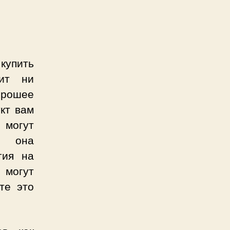
купить
жит ни
орошее
укт вам
 могут
ко она
гия на
могут
те это