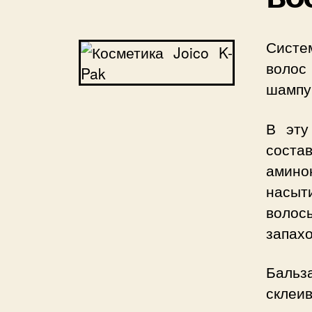
Систе
волос
шампун
В эту
соста
амино
насыт
волос
запахо
Баль
склеи