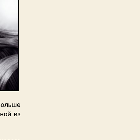
больше
дной из