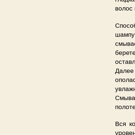
волос 
Спосо
шампу
смывае
берет
оставл
Далее
опола
увлаж
Смыва
полоте
Вся к
урове