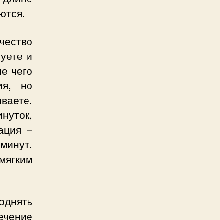
ются.
чество
уете и
ле чего
ия, но
ываете.
нуток,
ация –
минут.
мягким
однять
ечение