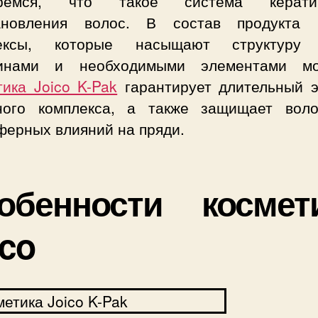
еремся, что такое система кератин
ановления волос. В состав продукта 
лексы, которые насыщают структуру 
инами и необходимыми элементами мо
тика Joico K-Pak
гарантирует длительный 
ного комплекса, а также защищает вол
ферных влияний на пряди.
обенности космет
ico