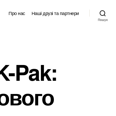
Про нас
Наші друзі та партнери
Пошук
K-Pak:
ового