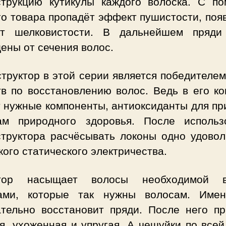
струкцию кутикулы каждого волоска. С п
о товара пропадёт эффект пушистости, поя
т шелковистости. В дальнейшем пряди
ены от сечения волос.
труктор в этой серии является победителе
тв по восстановлению волос. Ведь в его ко
т нужные компоненты, антиоксиданты для пр
ам природного здоровья. После использ
структора расчёсывать локоны одно удовол
кого статического электричества.
тор насыщает волосы необходимой в
ами, которые так нужны волосам. Име
ательно восстановит пряди. После него пр
я, ухоженная и упругая. А чешуйки по все