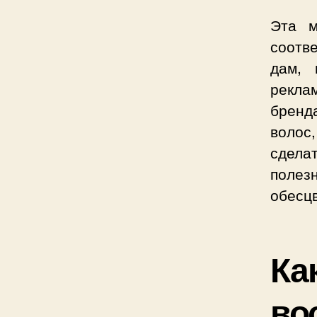
Эта м
соотв
дам, 
рекла
бренд
волос,
сдела
полез
обесц
Ка
во