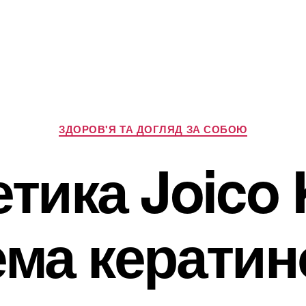
Категорії
ЗДОРОВ'Я ТА ДОГЛЯД ЗА СОБОЮ
тика Joico 
ема кератин