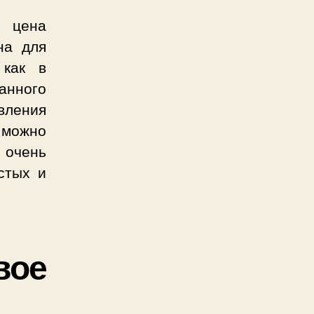
, цена
на для
 как в
анного
вления
е можно
 очень
стых и
вое