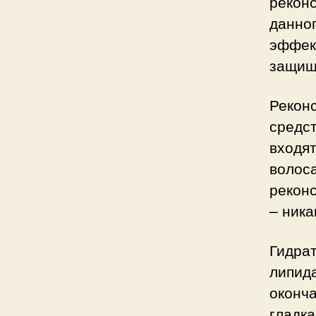
рекон
данног
эффек
защищ
Реконс
средс
входя
волос
рекон
– ника
Гидра
липид
оконч
гладка