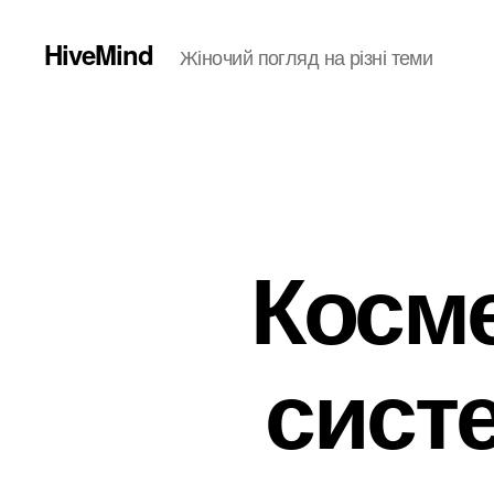
HiveMind
Жіночий погляд на різні теми
Косме
сист