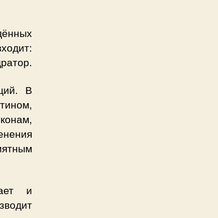
дённых
ходит:
дратор.
щий. В
тином,
конам,
енения
иятным
ает и
зводит