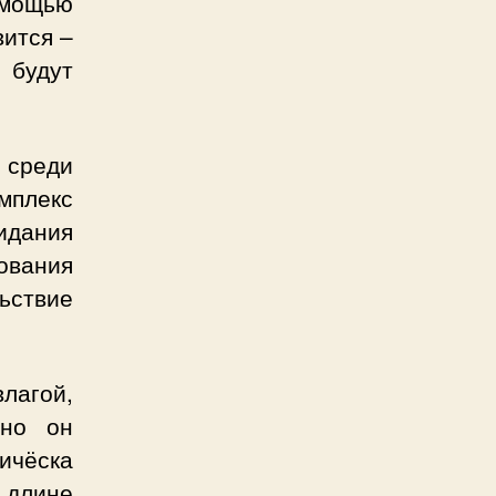
омощью
вится –
 будут
м среди
мплекс
идания
ования
ьствие
лагой,
нно он
ичёска
й длине