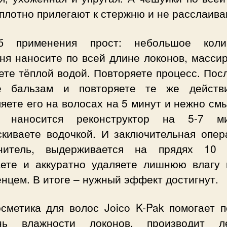
плотно прилегают к стержню и не расслаива
б применения прост: небольшое коли
ня наносите по всей длине локонов, массир
те тёплой водой. Повторяете процесс. Пос
е бальзам и повторяете те же действ
яете его на волосах на 5 минут и нежно см
 наносится реконструктор на 5-7 ми
скиваете водочкой. И заключительная опер
нитель, выдерживается на прядях 10 
ете и аккуратно удаляете лишнюю влагу 
нцем. В итоге – нужный эффект достигнут.
осметика для волос Joico K-Pak помогает п
нь влажности локонов, производит л