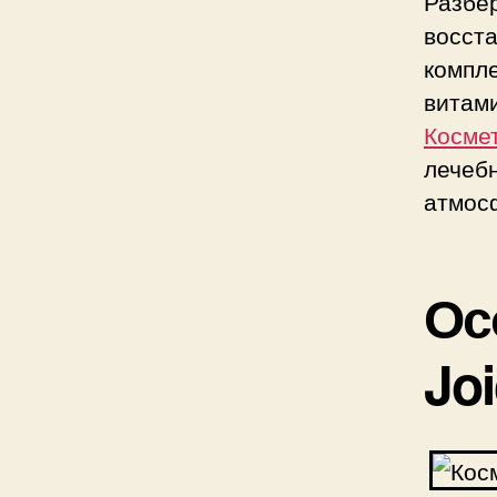
Разб
восст
комп
витам
Косме
лечеб
атмос
Ос
Jo