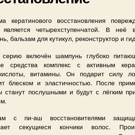
ма кератинового восстановления повреж
 является четырехступенчатой. В неё в
ь, бальзам для кутикул, реконструктор и ги
 серию включён шампунь глубоко питаю
ве средства комплекс с активным кера
кислоты, витамины. Он подарит силу ло
ит блеском и эластичностью. После прим
ы станут послушными и будут с лёгким пр
м.
зам с пи-аш восстановителями защищ
вает секущиеся кончики волос. Прои