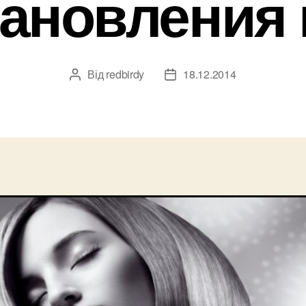
тановления 
Від
redbirdy
18.12.2014
Автор
Дата
запису
запису