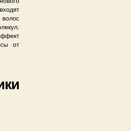
ового
входят
волос
лекул.
эффект
осы от
ики