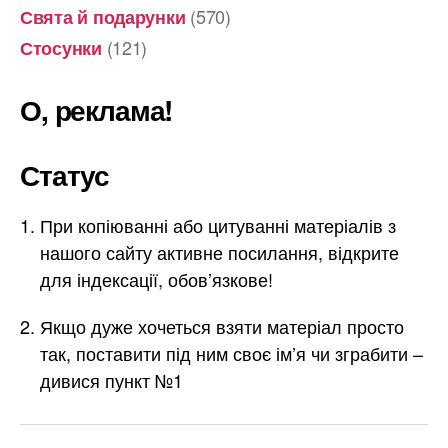
(570)
Свята й подарунки
(121)
Стосунки
О, реклама!
Статус
При копіюванні або цитуванні матеріалів з
нашого сайту активне посилання, відкрите
для індексації, обов’язкове!
Якщо дуже хочеться взяти матеріал просто
так, поставити під ним своє ім’я чи зграбити –
дивися пункт №1