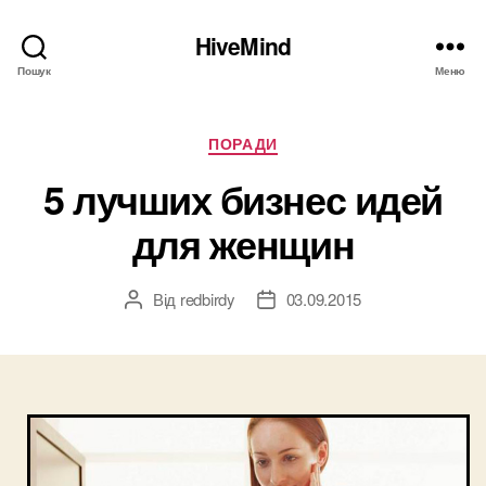
HiveMind
Пошук
Меню
Категорії
ПОРАДИ
5 лучших бизнес идей
для женщин
Від
redbirdy
03.09.2015
Автор
Дата
запису
запису