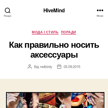
HiveMind
Пошук
Меню
Категорії
МОДА І СТИЛЬ
ПОРАДИ
Как правильно носить
аксессуары
Від
redbirdy
03.09.2015
Автор
Дата
запису
запису