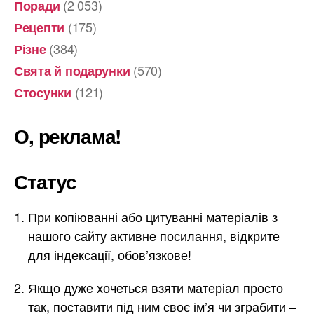
(2 053)
Поради
(175)
Рецепти
(384)
Різне
(570)
Свята й подарунки
(121)
Стосунки
О, реклама!
Статус
При копіюванні або цитуванні матеріалів з
нашого сайту активне посилання, відкрите
для індексації, обов’язкове!
Якщо дуже хочеться взяти матеріал просто
так, поставити під ним своє ім’я чи зграбити –