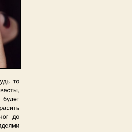
удь то
евесты,
 будет
расить
ног до
идеями