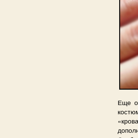
Еще о
костю
«кров
допол