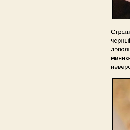
Страш
черны
допол
маник
неверо