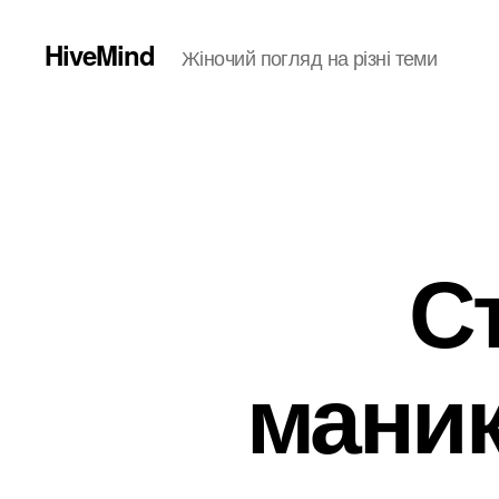
HiveMind
Жіночий погляд на різні теми
С
маник