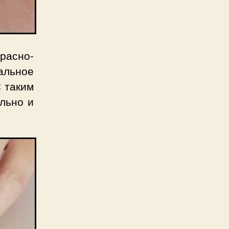
расно-
альное
 таким
льно и