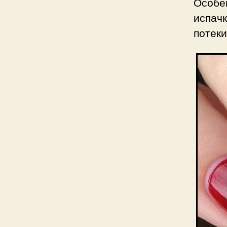
Особен
испач
потеки