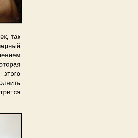
ек, так
черный
нением
оторая
 этого
лнить
рится