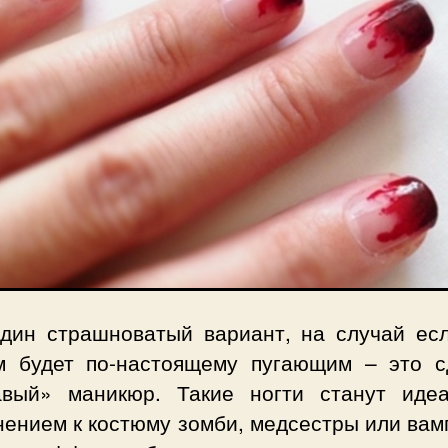
дин страшноватый вариант, на случай ес
м будет по-настоящему пугающим – это с
авый» маникюр. Такие ногти станут иде
нением к костюму зомби, медсестры или вам