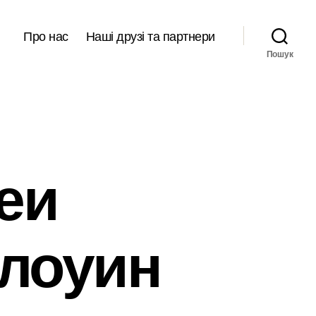
Про нас
Наші друзі та партнери
Пошук
еи
ллоуин