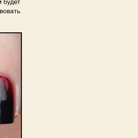
м будет
вовать