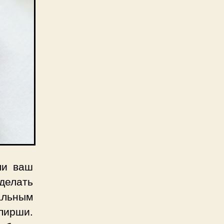
ли ваш
делать
альным
пирши.