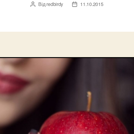
Від
redbirdy
11.10.2015
Автор
Дата
запису
запису