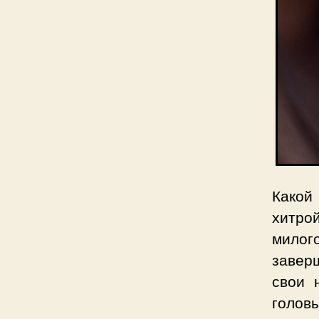
Какой
хитрой
милог
завер
свои 
голов