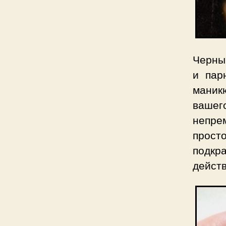
Черный
и пар
маник
вашег
непре
прос
подк
действ